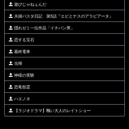
遊びじゃねぇんだ
夫婦パスタ日記 第5話『エビとナスのアラビアータ』
隠れゼミ一位作品「イチバン男」
恋する宝石
最終電車
当帰
神様の実験
恐竜怨霊
ハエノネ
【ラジオドラマ】醜い大人のレイトショー