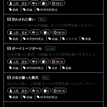
上田 貴史
6
0
08/21
戯曲
続編
科学的特異点
交わされた誓い
舞台
ボーイミーツガールの続編。すべての学問を統一するテンプレート方程式。それをAIが読み込んでおきた科学的特異点。 ボンドは、リタを救う名目で思想に染まった者たちを襲撃していた。それは、同時に多くの賛同を得ることになった。襲撃から逃れるため、遂にリタは武力蜂起を決意する。それから、1年後の話。とある町外れの一軒家に、少し変わったアンドロイドと2人の聡明な姉妹が住んでいた
上田 貴史
11
0
08/19
戯曲
科学的特異点
続編
シリーズ
家族
ボーイミーツガール
その他
少女が嫌った数式、の続編 すべての学問を統一するテンプレート方程式がAIに読み込まれ、科学的特異点が起きた世界 シェリーから全てを聞いたリタは、人が人としての尊厳を取り戻すため、思想家として活動していた。彼女の思想は徐々に広まるも、AIはその思想の危険性を認識し、陶酔するものを要治療精神異常者として、病院に送り込んでいた。 シェリーの死から2年後。少年はリタと出会う
上田 貴史
8
0
08/19
続編
科学的特異点
名前
戯曲
少女が嫌った数式
舞台
託された思い、の続編 すべての学問を統一したテンプレート方程式をAIが読み込んだことで起きた科学的特異点から60年。AIは人間すらも最適化して、支配ていた。シェリーは、人類を覚醒させる天才リタを探していたが、見つけられずにいます。さらに、余命が宣告されたことで彼女は絶望していた。そしてその頃、シェリーの孫リリーナの異変に、彼女を世話しているアンドロイドは気づくのでした。
上田 貴史
10
0
08/18
戯曲
続編
科学的特異点