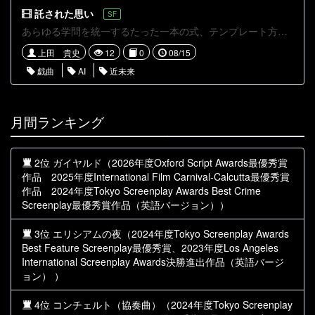
託された思い
SF
あらゆる学問を統一するたった一本の式、テンプレート方程式。それをAIが読み込むことで起こる科学的特異点 西暦2150年、科学的特異点が起きてから100年後の世界、AIにより世界は最適化され支配されていた。人類解放軍のリーダー、リタは、仲間のシェリーを科学的特異点が起こる時代へと転送し、未来を変えるミッションを与えるのでした
上田 貴史
12
0
08/15
戯曲
AI
近未来
月間ランキング
2位 ガイヤルド（2026年度Oxford Script Awards最優秀賞
作品 2025年度International Film Carnival-Calcutta最優秀賞
作品 2024年度Tokyo Screenplay Awards Best Crime
Screenplay最優秀賞作品（英語バージョン））
3位 エリシアムの夜（2024年度Tokyo Screenplay Awards
Best Feature Screenplay最優秀賞、2023年度Los Angeles
International Screenplay Awards決勝進出作品（英語バージ
ョン） ）
4位 コンチェルト（協奏曲）（2024年度Tokyo Screenplay