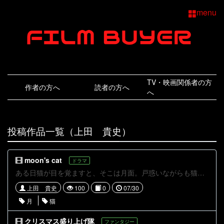
menu
TV・映画関係者の方
作者の方へ
読者の方へ
へ
投稿作品一覧（上田 貴史）
moon's cat
ドラマ
ある日猫が目を覚ますと、そこは月面。戸惑いながらも猫は地球を目指すのでした
上田 貴史
100
0
07/30
月
猫
クリスマス盛り上げ隊
ファンタジー