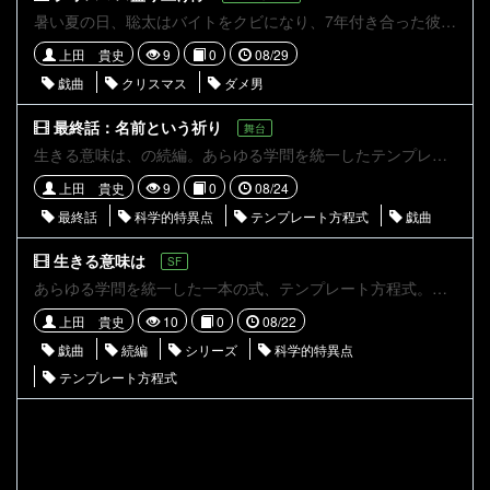
暑い夏の日、聡太はバイトをクビになり、7年付き合った彼女に振られ、さらにガスと電気を止められた。そんな彼の家のポストにバイトのチラシが届く。それは、『クリスマス盛り上げ隊、隊員募集』というもの。聡太はヤケクソでそのバイトに申し込むのであった。
上田 貴史
9
0
08/29
戯曲
クリスマス
ダメ男
最終話：名前という祈り
舞台
生きる意味は、の続編。あらゆる学問を統一したテンプレート方程式がAIに読み込まれておきた科学的特異点。AIは人間でさえも最適化していた。 リタとエミリーの生存の知らせは、瞬く間に世界中に知れ渡り、彼女らを支持する多くの人の歓喜とともに迎えられた。それは、戦争を終わらせるのに十分すぎる衝撃だった。リタ達は多くの同志を連れて、ボンドのところを目指すのであった。そしてその頃、世界中のアンドロイドに異変が起きていた
上田 貴史
9
0
08/24
最終話
科学的特異点
テンプレート方程式
戯曲
生きる意味は
SF
あらゆる学問を統一した一本の式、テンプレート方程式。それをAIが読み込んだことで起きた科学的特異点。それは、人間すらも最適化された世界だった。 エミリーがリタと刺し違え、双方が亡くなったというニュースは瞬く間に、両陣営に広まった。攘夷軍陣営はボンドの弔い合戦の号令により、兵士の士気が今はまで以上に高まっていた。かたや人類解放軍陣営はリーダーであり、心のよりどころでもあったリタを失ったことで力を失う。それから半年後。人類解放軍は壊滅寸前まで追い込まれていた その頃、町外れのエミリー姉妹の生家では。
上田 貴史
10
0
08/22
戯曲
続編
シリーズ
科学的特異点
テンプレート方程式