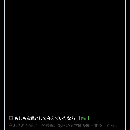
もしも友達として会えていたなら
舞台
交わされた誓い、の続編。あらゆる学問を統一する、たった1本のテンプレート方程式。それがAIにより読み込まれたあとの世界。 エミリーは、攘夷軍のなかでカリスマ性を発揮し、他の兵士たちの士気は上がっていた。そんなエミリー率いる部隊に、リタたちは敗走を余儀なくされていた。そして、遂にエミリーは、リタを追い詰めたのでした