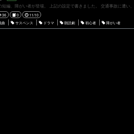
36
0
11/10
戯曲
サスペンス
ドラマ
朗読劇
初心者
障がい者