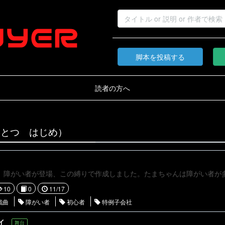
脚本を投稿する
読者の方へ
ひとつ はじめ）
10
0
11/17
戯曲
障がい者
初心者
特例子会社
イ
舞台