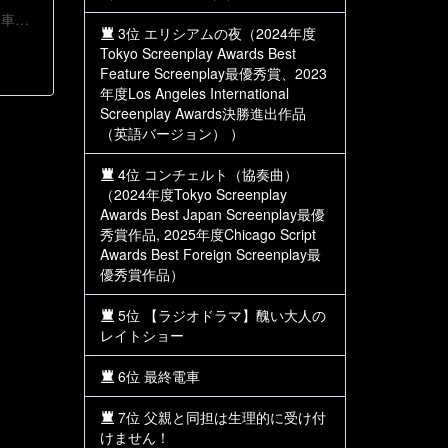
朗読戯曲、10分程度の短編、障がい者が登場。 上記の設定で書きました。 交通事故に遭い、車いす生活になった会社員が久しぶりに出社した“杉山”。 以前の部下“だいすけ”と遭遇し、思いもよらぬことを言われた。
3位 エリシアムの夜（2024年度
Tokyo Screenplay Awards Best
Feature Screenplay最優秀賞、2023
年度Los Angeles International
Screenplay Awards決勝進出作品
（英語バージョン） ）
4位 コンチェルト（協奏曲）
（2024年度Tokyo Screenplay
Awards Best Japan Screenplay最優
秀賞作品, 2025年度Chicago Script
Awards Best Foreign Screenplay最
優秀賞作品）
5位 【ラジオドラマ】醜い大人の
レイトショー
6位 最終電車
7位 父親と同担は生理的に受け付
けません！