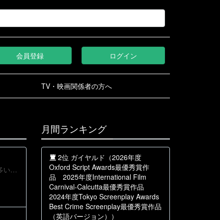
会員登録
ログイン
TV・映画関係者の方へ
月間ランキング
2位 ガイヤルド（2026年度
Oxford Script Awards最優秀賞作
朗読戯曲、10分程度、障がい者が登場、この縛りで作成しました。たまちゃんは障がい者が多い職場に勤めている。自分はなぜ苗字ではなく下の名前で呼ばれるのか疑問に思う。指導員にその気持ちを伝えるが......
品 2025年度International Film
Carnival-Calcutta最優秀賞作品
2024年度Tokyo Screenplay Awards
Best Crime Screenplay最優秀賞作品
（英語バージョン））