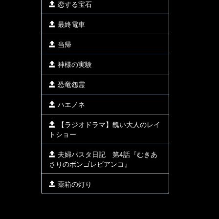
恋する宝石
最終電車
当帰
神様の実験
恐竜怨霊
ハエノネ
【ラジオドラマ】醜い大人のレイ
トショー
夫婦パスタ日記 第4話『むきあ
さりのボンゴレビアンコ』
薬箱の灯り