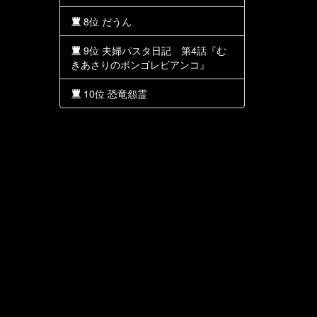
8位 だうん
9位 夫婦パスタ日記 第4話『む
きあさりのボンゴレビアンコ』
10位 恐竜怨霊