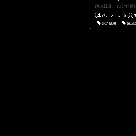
ひとつ はじめ
朗読戯曲
短編