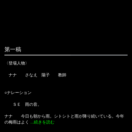
第一稿
〈登場人物〉
ナナ さなえ 陽子 教師
○ナレーション
ＳＥ 雨の音。
ナナ 今日も朝から雨。シトシトと雨が降り続いている。今年
の梅雨はよく
...続きを読む
ナナ 今日も朝から雨。シトシトと雨が降り続いている。今年の梅雨はよく降るな。
雨は、別にそんなに嫌いなわけじゃない。しっとりと道路が濡れて、水たまりに映る人影が揺れて。ボーっとそんな風景を眺めているのは悪くない。心のざわめきみたいなのもしっとりと落ち着くような気がするから。
それにしても、よく降るな。いや、梅雨って毎年こんな感じだったっけ？ もう忘れちゃった。どうでもいいんだけど。
さなえ ちょっと寝坊してしもて。ごはんも食べんと必死で走って来てんか。
ナナ アハハハ。（時計を見る）‥‥ああ、もう四十五分過ぎてるな。ちょっと遅れてるみたいやね。
ナナ ほら、食パンくわえて「わー、遅刻だー」って女子高生が走ってる定番のパターンとかあるやん？
さなえ そんなんイマドキあるかいな。ナナ、そんなマンガ見たことあるん？
さなえ そやて。校門のとこに生徒部立ってるで。‥‥そやから、走って来たのに。
さなえ そんなん、「もっと早いバスに乗ったら間に合う」って言いよるやん。
陽子 うん、‥‥ちょっとは。‥‥（時計を見て）時間、大丈夫なん？
さなえ なんか事故あったみたいやねん。それで、四十一分のやつがまだ来てへんねん。
陽子 そういう子、けっこういるねん。でも、わりとちゃんと行ってるよ。
ナナ ああ‥‥まあ、あんまり変わらへんわ。‥‥そや、あかり、中間で赤点いっぱいとって、塾行かされてんねん。
ナナ それでも、レギュラーやばいんちゃうかって、けっこう焦ってるみたい。
陽子と私たちは一年生の時、同じクラスで仲良しグループだった。いつも一緒にご飯を食べ、恋バナをして、カラオケに行って、テーマパークにも遊びに行った。
しかし、三学期の終わり頃、陽子は、突然、学校に来なくなった。その日以来、学校から陽子の姿が消えた。
声 おかけになった電話番号は、現在使用されておりません。番号をお確かめになって、もう一度おかけ直し下さい。おかけになった電話番号は、現在使用されておりません。番号をお確かめになって
教師 そういうことはな、プライバシーの問題やから、教えるわにはいかんのや。君ももう高校生なんやからわかるやろ？
ナナ でも、わたしら親友なんですよ。先生も知ってはるでしょ？ お願いします。
教師 そやから、あかんもんはあかんねんて。ほな、先生は、今から会議があるから。
ナナ それから、学校の中でいろいろなうわさが流れるようになった。ＪＫビジネス。援助交際。不純異性交遊。私はそれを確かめるすべがなかったし、また、確かめたくもなかった。そうして月日が流れた。
陽子 え？ ‥‥キツネの嫁入り言うたら、晴れてる時に雨降ってくるやつちゃう？
さなえ え？ 晴れてる時に‥‥あ、そうか。‥‥雨降りに、日が射してくんのは、‥‥ええと、何て言うたかな？
さなえ あーあ、ワンチャン間に合ってまうかもしれんな。どうせやったら思いっきり遅れたらよかったのに。
陽子 あかん、あかん、むっちゃ遠回りになるわ。‥‥七二系統かて、もうちょっとしたら来るやろし。
ナナ 遅れてるし、しゃあないやん。‥‥（陽子に）ほなら、またね。
ナナ 雲間からのぞいた空に、きれいな虹が出た。夏はもうすぐだ。
おわり