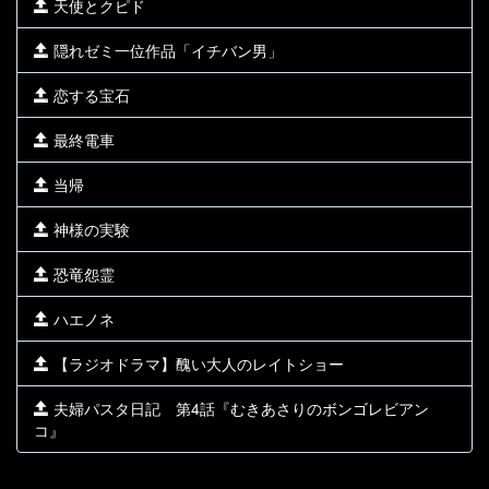
天使とクピド
隠れゼミ一位作品「イチバン男」
恋する宝石
最終電車
当帰
神様の実験
恐竜怨霊
ハエノネ
【ラジオドラマ】醜い大人のレイトショー
夫婦パスタ日記 第4話『むきあさりのボンゴレビアン
コ』