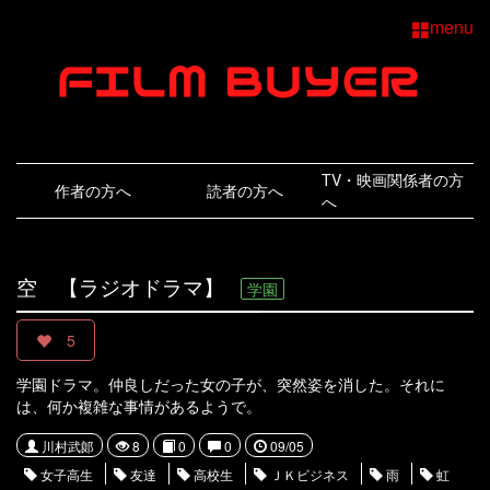
menu
TV・映画関係者の方
作者の方へ
読者の方へ
へ
空 【ラジオドラマ】
学園
5
学園ドラマ。仲良しだった女の子が、突然姿を消した。それに
は、何か複雑な事情があるようで。
川村武郞
8
0
0
09/05
女子高生
友達
高校生
ＪＫビジネス
雨
虹