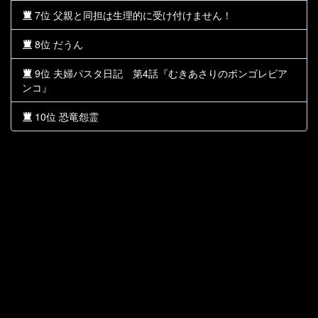
7位 父親と同担は生理的に受け付けません！
8位 だうん
9位 夫婦パスタ日記 第4話『むきあさりのボンゴレビア
ンコ』
10位 恐竜怨霊