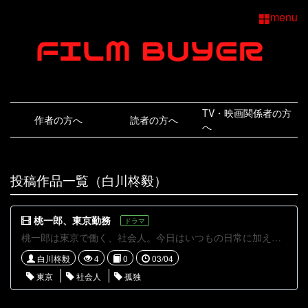
menu
TV・映画関係者の方
作者の方へ
読者の方へ
へ
投稿作品一覧（白川柊毅）
桃一郎、東京勤務
ドラマ
桃一郎は東京で働く、社会人。今日はいつもの日常に加え、意外な再会をする。
白川柊毅
4
0
03/04
東京
社会人
孤独