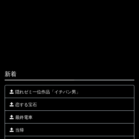
新着
隠れゼミ一位作品「イチバン男」
恋する宝石
最終電車
当帰