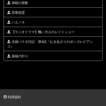
神様の実験
恐竜怨霊
ハエノネ
【ラジオドラマ】醜い大人のレイトショー
夫婦パスタ日記 第4話『むきあさりのボンゴレビアン
コ』
薬箱の灯り
利用規約