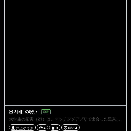
3回目の呪い
恋愛
大学生の拓実（21）は、マッチングアプリで出会った里奈（22）との3回目のデートを迎えていた。 拓実は告白するのはまだ早いと内心で思っていたが、「3回目で告白しないと逃げられる」と友人に言われており、そのチャンスを伺っていた。なかなか告白できず、帰り際に思い切って告白しようとした拓実。しかしそこに待っていたのは、里奈からの意外な返答だった。
井上ゆうき
4
0
03/14