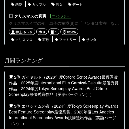
恋愛
カップル
男女
デート
クリスマスの真実
ファンタジー
クリスマスイブの夜、息子の祐樹(8)に「サンタは実在しない」と言われた父親の涼(37)とその妻の友里(37)。涼と友里がサンタであると疑う祐樹は自室ではなく、2人と同じ部屋で寝ることに。祐樹にサンタを信じさせたい2人は、何とか祐樹に見られないよう、押入れに忍ばせたプレゼントをリビングのクリスマスツリーの下に置かねばならない。2人はツリーにプレゼントを置き、サンタの存在を信じさせることができるのか？
井上ゆうき
9
1
02/26
クリスマス
家族
ファミリー
サンタ
月間ランキング
2位 ガイヤルド（2026年度Oxford Script Awards最優秀賞
作品 2025年度International Film Carnival-Calcutta最優秀賞
作品 2024年度Tokyo Screenplay Awards Best Crime
Screenplay最優秀賞作品（英語バージョン））
3位 エリシアムの夜（2024年度Tokyo Screenplay Awards
Best Feature Screenplay最優秀賞、2023年度Los Angeles
International Screenplay Awards決勝進出作品（英語バージ
ョン） ）