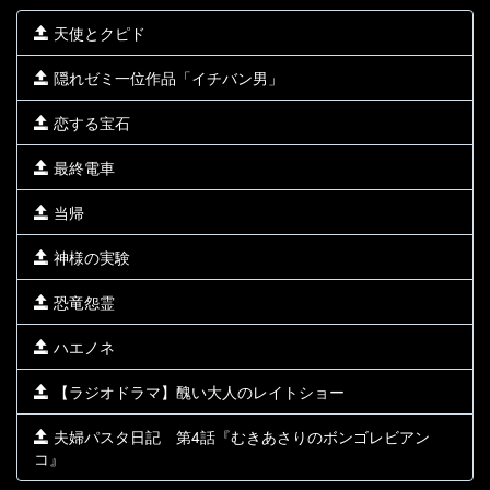
天使とクピド
隠れゼミ一位作品「イチバン男」
恋する宝石
最終電車
当帰
神様の実験
恐竜怨霊
ハエノネ
【ラジオドラマ】醜い大人のレイトショー
夫婦パスタ日記 第4話『むきあさりのボンゴレビアン
コ』