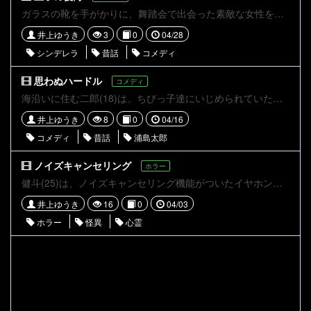
ガラスの靴を手がかりに、舞踏会で出会った素敵な女性を探していた王子。そしてある家で彼は、そのガラスの靴がピッタリな女性を探し当てることに成功する。しかし、王子はなんだか浮かない顔。理由を執事が聞くと、王子はこう答えるのだった。 「顔、全然違くない？」と。 不朽の名作「シンデレラ」を題材にしたコメディ。
井上ゆうき
3
0
04/28
シンデレラ
昔話
コメディ
思わぬハードル
コメディ
海沿いに住む二郎(18)は、ちびっ子達にいじめられていたカメを助ける。数日後、恩返しとして竜宮城に誘われた二郎は、姫に会えると胸を踊らせながらカメの背中に乗る。しかし、なぜかカメは二郎を無理やり下ろす。事情を問い詰めた二郎は、竜宮城に行くための思わぬハードルがあることを知るのだった。
井上ゆうき
8
0
04/16
コメディ
昔話
浦島太郎
ノイズキャンセリング
ホラー
健斗(25)は、ノイズキャンセリング機能がついたイヤホンで音楽を聴きながら帰宅している。ある日、健斗は男性達に襲われそうになっている女性を見かけるが、それを無視して立ち去ってしまう。後日、帰宅中の彼が出会ったのは、ノイズキャンセルでやり過ごせないほどの恐ろしい怪異だった。
井上ゆうき
16
0
04/03
ホラー
怪異
心霊