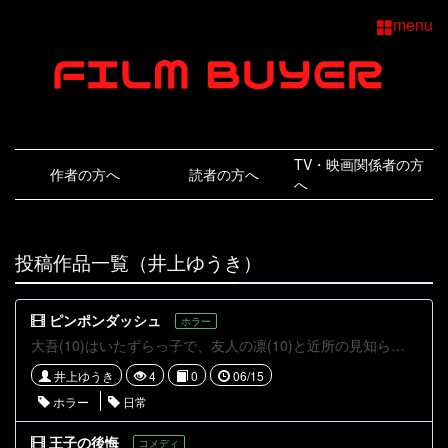
menu
TV・映画関係者の方
作者の方へ
読者の方へ
へ
投稿作品一覧（井上ゆうき）
ピンポンダッシュ
ホラー
大吾(10)はいたずらっ子で、友人の凛(10)と近所の見知らぬ家にピンポンダッシュをして遊んでいた。そんなある日、彼はピンポンダッシュで家から出てきた老人に追い回される。何とか巻いて逃げ出すことに成功した2人だったが、、、。
井上ゆうき
4
0
06/15
ホラー
日常
王子の後悔
コメディ