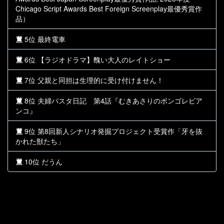
Chicago Script Awards Best Foreign Screenplay最優秀賞作
品）
5位 最終電車
6位 【ラジオドラマ】醜い大人のレイトショー
7位 父親と同担は生理的に受け付けません！
8位 夫婦パスタ日記 第4話『むきあさりのボンゴレビア
ンコ』
9位 第8回新人シナリオ発掘プロジェクト受賞作「牙を抜
かれた獣たち」
10位 だうん