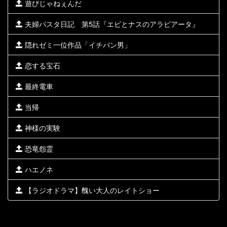
遊びじゃねぇんだ
夫婦パスタ日記 第5話『エビとナスのアラビアータ』
隠れゼミ一位作品「イチバン男」
恋する宝石
最終電車
当帰
神様の実験
恐竜怨霊
ハエノネ
【ラジオドラマ】醜い大人のレイトショー