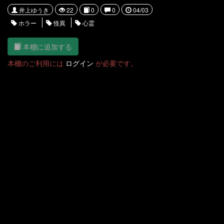
井上ゆうき
22
0
0
04/03
ホラー
怪異
心霊
本棚に追加する
本棚のご利用には
ログイン
が必要です。