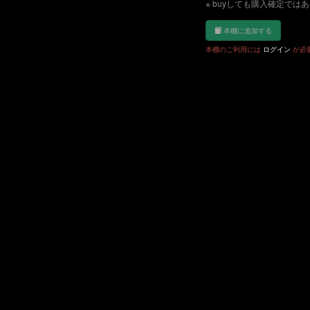
※ buyしても購入確定では
本棚に追加する
本棚のご利用には
ログイン
が必