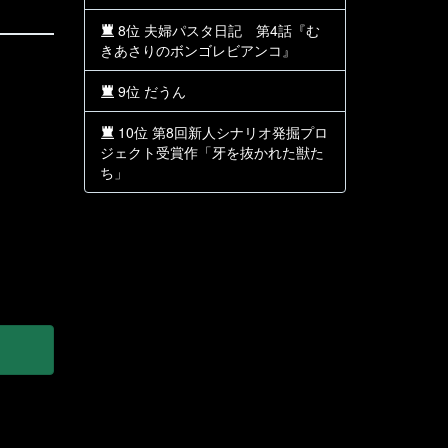
8位 夫婦パスタ日記 第4話『む
きあさりのボンゴレビアンコ』
9位 だうん
10位 第8回新人シナリオ発掘プロ
ジェクト受賞作「牙を抜かれた獣た
ち」
」
・・」