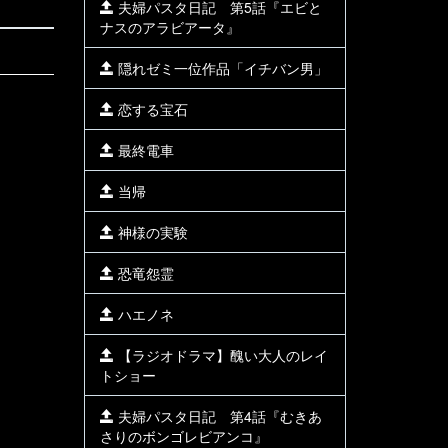
夫婦パスタ日記 第5話『エビと
ナスのアラビアータ』
隠れゼミ一位作品「イチバン男」
恋する宝石
最終電車
当帰
神様の実験
恐竜怨霊
ハエノネ
【ラジオドラマ】醜い大人のレイ
トショー
夫婦パスタ日記 第4話『むきあ
さりのボンゴレビアンコ』