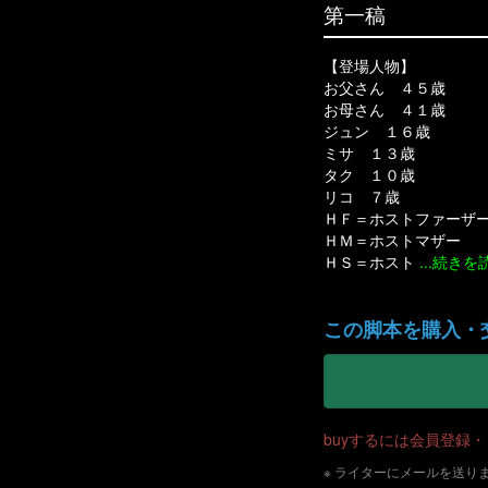
第一稿
【登場人物】
お父さん ４５歳
お母さん ４１歳
ジュン １６歳
ミサ １３歳
タク １０歳
リコ ７歳
ＨＦ＝ホストファーザ
ＨＭ＝ホストマザー
ＨＳ＝ホスト
...続きを
ミサ「駅から徒歩５分って書いてあるけど、もう10分以上歩いてない？ もう通り過ぎちゃったのかしら」
女性「地球の方は、ものすごくゆっくり歩くそうですよね。地球の方が歩く場合は、徒歩15分だと思いますよ」
ジュン「でも、特に道が広いわけでもないし、みんながあんなに速く歩いたら、人と人がぶつかってしまうんじゃな
ミサ「そうそう、私もそう思いました。地球でもよく経験するんですけど、ちょうど真正面から人が来て、よけようとしたら、相手も同じ方向によけちゃうことってありますよね。
ＨＳ「交通ルールってあるじゃない。赤信号で止まるとか。それと同じで、ぶつかって怪我をしないよ
父「ただ速足で歩いているだけに見えたけど、ちゃんとみんな右によけていたのか。気がつかなかったな」
歩いている二人の人、正面からぶつかりそうになる寸前に、二人ともさっと右によけて、そのまま歩き続ける。
ＨＳ「100年も前から、統合して強力な国をめざそうという話が出ていて、今やっとそれが現実になるんです」
ＨＳ「いや、お互いとてもよく似ているそうなん
ＨＳ「その違いが大きいのよ。みんな生まれたときから、右によける歩き方
ＨＳ「今日はみんなで歴史的瞬間を祝う儀式をテレビで見るので、少し早めに夕飯を食べることにしたんです」
ミサ「いろいろと驚きね。人とぶつかりそうになったら右によ
ジュン「でも、僕がいちばん驚いたのは、そもそも歩く速さがこんなに速いことだな。走らないと、僕には無理だよ」
ミサ「こちらの人から見たら、地球人はどうしてあんなにゆっくり歩けるんだろうと思っているんでしょうね」
父「いや、どっちの文化が進んでいるとか遅れているとか言うことはできないと思
アナウンサー「いよいよ、あと３時間で、東国と西国が統合される瞬間
アナウンサー「両国が統合されるには、国の法律を一つにしなければなりません。幸い、両
ジュン「あれ、ＨＳさん、さっき、この国の法律に合わせることが決
ＨＳ「西国側は、国の代表として大統領がじゃんけんするんだけど、う
父「この国の国民は１億人いるらしいから、そんな人が国に一人くらいいても、別に不思議じゃないと思うな」
アナウンサー「さあ、両国の代表が舞台に立ちまし
男性「やはり、私には荷が重過ぎます。大統領、やはりここは、国を代表して大統領がじゃんけんに出ていただけませんか」
東国の大統領「申し訳ないが、私はじゃんけんにめ
ＨＳ「誰も負けるなんて思っていなかったから、明日から大混乱するかもしれないわ。心の準備がまったくできてないもの」
放送「緊急放送です。みなさん、至急、家に避難してください。本日
アナウンサー「衝突事故関連の臨時ニュース解説をお送りしています。街を歩く人100人にアンケート
アナウンサー「左によけることに法律が変わったことを知らなかった人が10人、法律が変わったことは知っていたが、いつものくせでどうしても右によけてしまうという人が15人、そして、圧倒的に多かったのが、『今日からちゃんと左によけるつもりで外出してみたら、周りのみんなが右によけていたので、自分
専門家１「今のところ、左によけるほうが少数派なのだから、彼らを元に戻させるほうが簡単じゃないでしょうか」
専門家２「それは無理です。今日すぐ左に変えた人た
専門家３「それも無理です。あくまで、国の法律
専門家４「そんなことをしても、いつかは切り替えなければなら
アナウンサー「今、地球からの旅行者の方から、みんながゆっくり歩くようにすればいいという解決案をいただきました。なるほど、ゆっくり歩けばそもそもぶつかる心配はありません。私たちは気づかなかったようです。でも、ゆっくり歩くことなんてできるのでしょうか。地球の方、お手本を示
ＨＳ「ほら、ジュン君、立って、そこで歩いて見せて。カメラに映って、全国に放送されているから。さあ早く！」
この脚本を購入・
buyするには会員登録
※ ライターにメールを送り