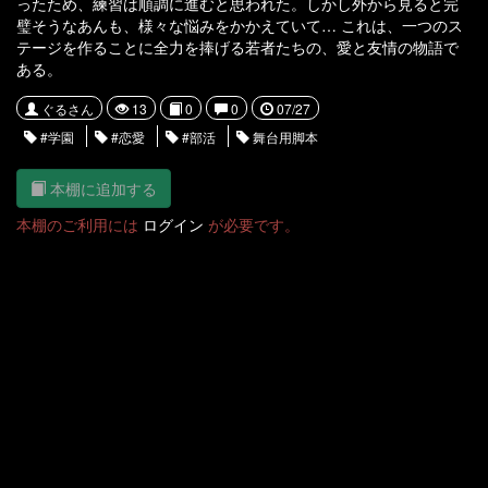
ったため、練習は順調に進むと思われた。しかし外から見ると完
璧そうなあんも、様々な悩みをかかえていて… これは、一つのス
テージを作ることに全力を捧げる若者たちの、愛と友情の物語で
ある。
ぐるさん
13
0
0
07/27
#学園
#恋愛
#部活
舞台用脚本
本棚に追加する
本棚のご利用には
ログイン
が必要です。