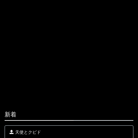
新着
天使とクピド