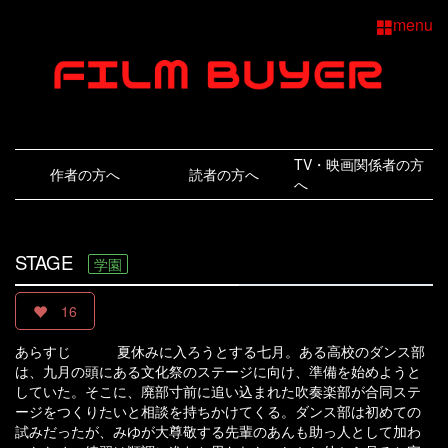
menu
TV・映画関係者の方
作者の方へ
読者の方へ
へ
STAGE
学園
16
あらすじ 夏休みに入ろうとする七月。ある高校のダンス部
は、九月の頭にある文化祭のステージに向け、準備を始めようと
していた。そこに、廃部寸前に追い込まれた吹奏楽部が合同ステ
ージをつくりたいと相談を持ちかけてくる。ダンス部は初めての
試みだったが、みゆが大尊敬する先輩のあんも助っ人として加わ