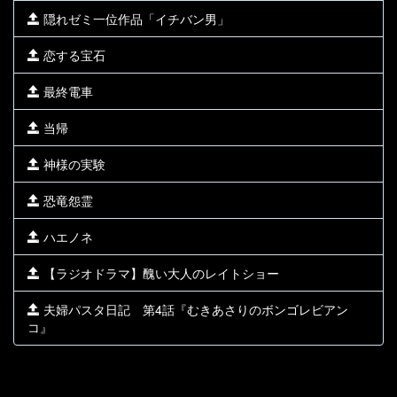
隠れゼミ一位作品「イチバン男」
恋する宝石
最終電車
当帰
神様の実験
恐竜怨霊
ハエノネ
【ラジオドラマ】醜い大人のレイトショー
夫婦パスタ日記 第4話『むきあさりのボンゴレビアン
コ』