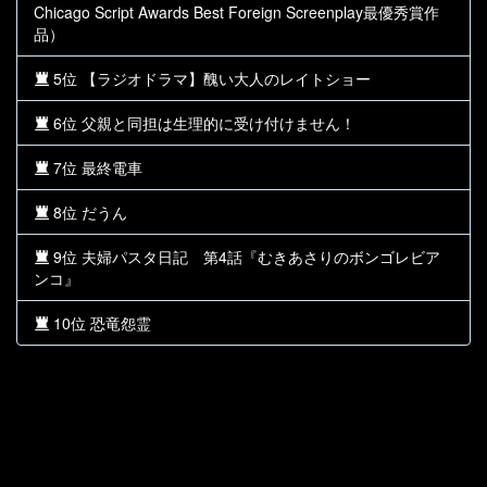
Chicago Script Awards Best Foreign Screenplay最優秀賞作
品）
5位 【ラジオドラマ】醜い大人のレイトショー
6位 父親と同担は生理的に受け付けません！
7位 最終電車
8位 だうん
9位 夫婦パスタ日記 第4話『むきあさりのボンゴレビア
ンコ』
10位 恐竜怨霊