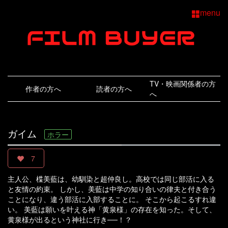
menu
TV・映画関係者の方
作者の方へ
読者の方へ
へ
ガイム
ホラー
7
主人公、楪美藍は、幼馴染と超仲良し。高校では同じ部活に入る
と友情の約束。 しかし、美藍は中学の知り合いの律夫と付き合う
ことになり、違う部活に入部することに。 そこから起こるすれ違
い。 美藍は願いを叶える神「黄泉様」の存在を知った。そして、
黄泉様が出るという神社に行き──！？