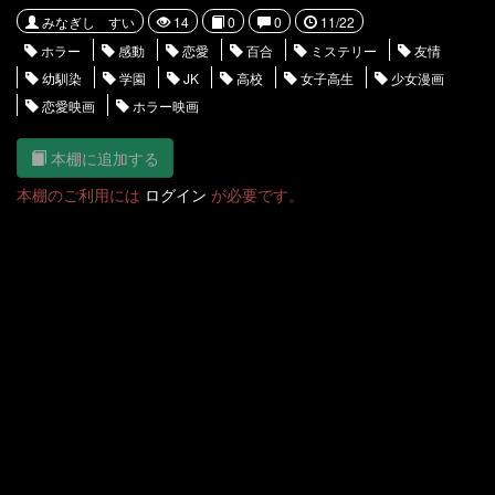
みなぎし すい
14
0
0
11/22
ホラー
感動
恋愛
百合
ミステリー
友情
幼馴染
学園
JK
高校
女子高生
少女漫画
恋愛映画
ホラー映画
本棚に追加する
本棚のご利用には
ログイン
が必要です。