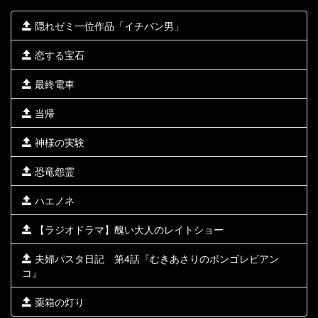
隠れゼミ一位作品「イチバン男」
恋する宝石
最終電車
当帰
神様の実験
恐竜怨霊
ハエノネ
【ラジオドラマ】醜い大人のレイトショー
夫婦パスタ日記 第4話『むきあさりのボンゴレビアン
コ』
薬箱の灯り