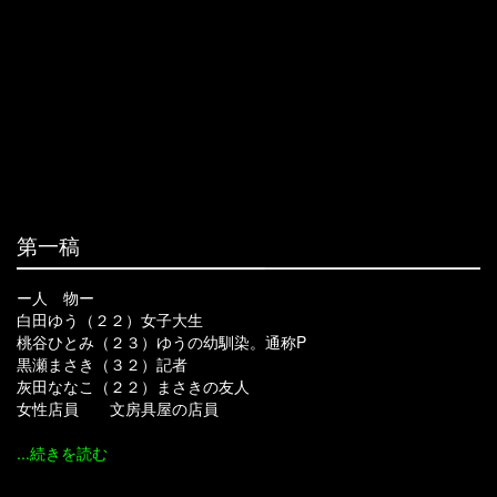
第一稿
ー人 物ー
白田ゆう（２２）女子大生
桃谷ひとみ（２３）ゆうの幼馴染。通称P
黒瀬まさき（３２）記者
灰田ななこ（２２）まさきの友人
女性店員 文房具屋の店員
...続きを読む
テーブルの上。水の入った透明なグラスに、ピンクの色鉛筆が数本つかっている。
落ち着きなく目をきょろきょろさせたゆう、目の前の誰かに話している。
ゆう「なんで？ なんでかあ。うーん。あ、でも。小学生の頃、ピンクって、クラスで一番人気
の女の子しか、着ちゃいけなかったじゃないですか。それで、私、着れなかったから……。そ
の、反動っていうんですかね？なんていうか。そういう、かんじ」
へらへらと笑っているゆう、次第に黙り込み、気まずそうに俯く。
ゆうの声「Pとは幼馴染。ずっと、一緒。ずっと二人だけで、信じてきたんです」
ピンクの色鉛筆が入ったグラス。ゆう、水につかった色鉛筆の一つを取り出す。
全身ピンクに身を包んだ、肥満体形の桃谷ひとみ（２３）、窓際に立ち、何かを指先でなぞ
窓の外の中庭。派手なグループの中をせわしなく彷徨う、灰田ななこ（２２）の行く先だ。
ひとみ、動き回るななこを指でなぞり、鼻で笑う。ゆう、窓際にやってくる。ひとみ、なな
ピンクのバイクに二人乗りするゆうとひとみ。ゆう、後ろからひとみの背中を、ぎゅっと抱きしめる。
手持ち花火を持った黒瀬まさき（３２）。パチパチと青白い光線がはじける。まさき、目の
まさき「突出したものが美しいなんて、いかにも未熟な人間が考えそうなことだ。そしてそうい
まさき「君の信じているそれは散る前の一瞬の輝きでしかないんだよ。分かる？」
一面ガラスばりの、都会的な文具屋。コスメショップのように、美しく陳列された色鉛筆。
ぼんやりとそれを見ているゆう。ピンクの色鉛筆を手にとろうとして、止める。
ゆう、はっと振り返る。そこには、ただ静かに微笑むひとみがいる。
ゆう、店員のことなんか忘れてしまったように、じっと、ひとみだけを見つめている。
席でストロベリーラテを飲むひとみ。ミニスカートははちきれそう。
二人の若い男たち、通り過ぎ、ひとみを見て冷笑。煙草の煙を、ひとみに向って吐く。
気にせずラテを飲み続けるひとみ。灰皿を持ったゆう、気まずそうにひとみの隣に座る。
ひとみ「（不適な笑み）ねえ。誰にも縛ることができないものって、知っている？」
ピンク色の派手な下着をつけた着たひとみ、試着室の外で待っていたゆうを挑発的に見つ
ひとみ「それは私の心よ。それは信念。それは自我の選択。それは過大イデオロギー。それはい
ゆう、操られるように、試着室に入っていく。シャッ、とカーテンが閉まる。
ひとみ「ねえ。また、あなたの部屋の、最高なカーテンを見せてくれる？」
扉を開けるゆう。モノトーンのシックな室内。黒色のカーテン。
立ち上がったまさき、後ろからゆうのコートを脱がし、首筋に顔をうずめる。
ななこ、くすくすと笑いながら立ち上がり、前から、ゆうに軽いキスをする。
まさき、それを見て満足気にほくそ笑み、ゆうの首筋を舐めあげる。
ななこ、ゆうに濃厚なキスをする。次第に恍惚とした表情に変わっていくゆう。
ゆうの目元。右にピンク、左にグレーの色鉛筆が施されている。ゆう、鏡の中の自分を見
精肉売り場の前で立ちすくんでいるゆう。目元はかぶれ、赤く腫れている。
精肉売り場の中。厨房の電動ミンチ機で、肉が粗挽きされていく。
と、カートをひいた中年女性たちが通り過ぎる。大口開けて談笑している。
粗挽きされた肉。歯茎。肉。歯茎。繰り返し、交互に視界に映し出される二つの光景。
目の前にひとみがいる。ひとみ、ゆうの腫れた瞼にそっと触れる。
グレーのワンピースを着た黒髪のゆう、まさき・ななこと談笑している。
いつものようにピンク一式の格好をしたひとみ、ゆうの髪の毛を強くひっつかむ。
ひとみ「（叫ぶ）自分に嘘をついて得たものに、何の意味があるというのよ！」
涙を流したゆう、遠ざかるひとみの後ろ姿を、いつまでもじっと見つめている。