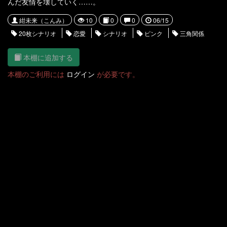
んだ友情を壊していく……。
紺未来（こんみ）
10
0
0
06/15
20枚シナリオ
恋愛
シナリオ
ピンク
三角関係
本棚に追加する
本棚のご利用には
ログイン
が必要です。