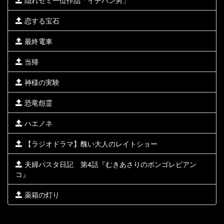
隠れゼミ一位作品「イチバン男」
恋する宝石
最終電車
当帰
神様の実験
恐竜怨霊
ハエノネ
【ラジオドラマ】醜い大人のレイトショー
夫婦パスタ日記 第4話『むきあさりのボンゴレビアン
コ』
薬箱の灯り