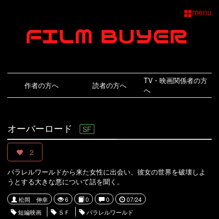
menu
TV・映画関係者の方
作者の方へ
読者の方へ
へ
オーバーロード
SF
2
パラレルワールドから来た女性に出会い、彼女の世界を破壊しよ
うとする大きな悪について話を聞く。
松岡 伸幸
6
0
0
07/24
短編映画
ＳＦ
パラレルワールド