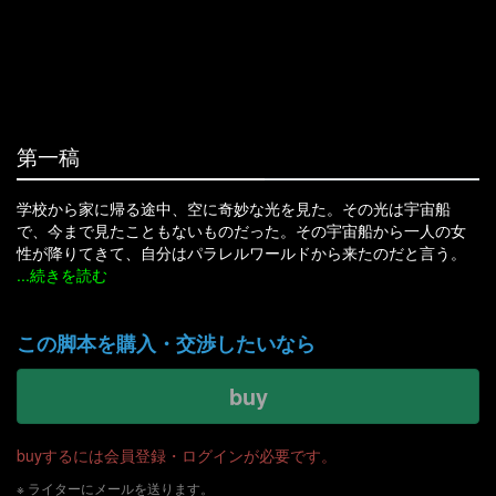
第一稿
学校から家に帰る途中、空に奇妙な光を見た。その光は宇宙船
で、今まで見たこともないものだった。その宇宙船から一人の女
性が降りてきて、自分はパラレルワールドから来たのだと言う。
...続きを読む
学校から家に帰る途中、空に奇妙な光を見た。その光は宇宙船で、今まで見たこともないものだった。その宇宙船から一人の女性が降りてきて、自分はパラレルワールドから来たのだと言う。
この脚本を購入・交渉したいなら
buy
buyするには会員登録・ログインが必要です。
※ ライターにメールを送ります。