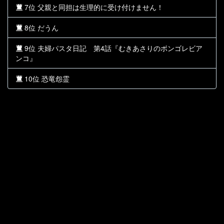
7位 父親と同担は生理的に受け付けません！
8位 だうん
9位 夫婦パスタ日記 第4話『むきあさりのボンゴレビア
ンコ』
10位 恐竜怨霊