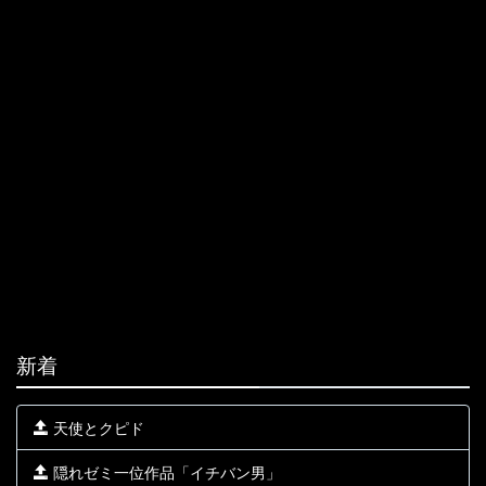
新着
天使とクピド
隠れゼミ一位作品「イチバン男」