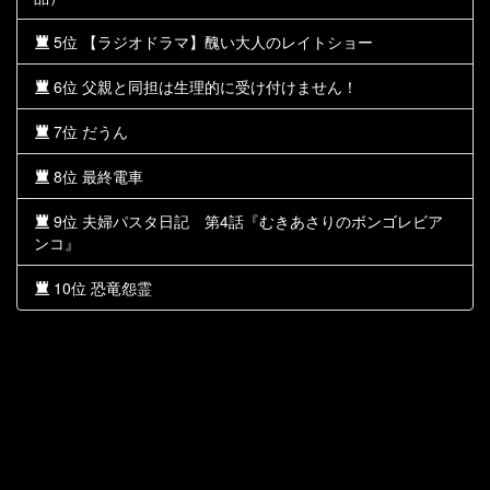
5位 【ラジオドラマ】醜い大人のレイトショー
6位 父親と同担は生理的に受け付けません！
7位 だうん
8位 最終電車
9位 夫婦パスタ日記 第4話『むきあさりのボンゴレビア
ンコ』
10位 恐竜怨霊