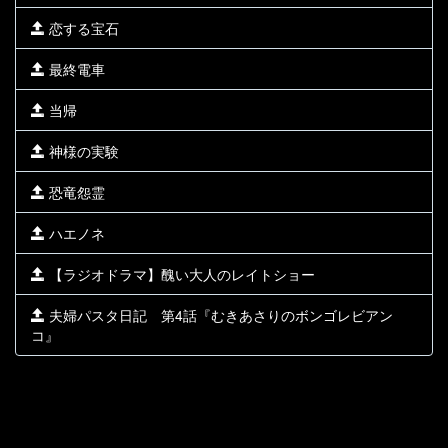
恋する宝石
最終電車
当帰
神様の実験
恐竜怨霊
ハエノネ
【ラジオドラマ】醜い大人のレイトショー
夫婦パスタ日記 第4話『むきあさりのボンゴレビアン
コ』