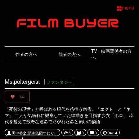
menu
TV・映画関係者の方
作者の方へ
読者の方へ
へ
Ms.poltergeist
ファンタジー
14
「死後の現世」と呼ばれる現代を彷徨う幽霊、「エクト」と「ネ
マ」 二人が気紛れに観察していた絵描きを目指す少女「ホロ」 時
代を越えて数奇な運命で紡がれた命と願いの物語
田中将之(演劇集団つむぐ）
6
0
0
04/14