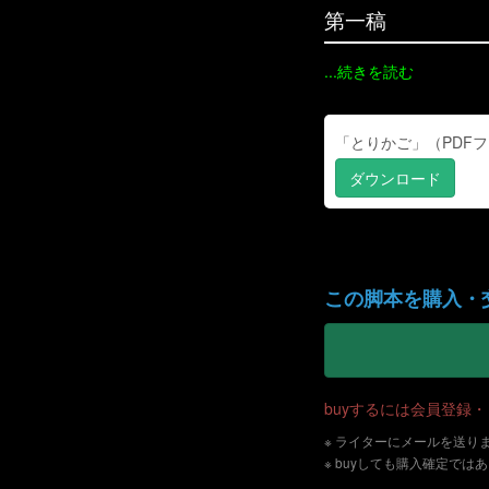
第一稿
...続きを読む
「とりかご」（PDFファイ
ダウンロード
この脚本を購入・
buyするには会員登録
※ ライターにメールを送り
※ buyしても購入確定では