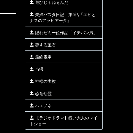
遊びじゃねぇんだ
夫婦パスタ日記 第5話『エビと
ナスのアラビアータ』
隠れゼミ一位作品「イチバン男」
恋する宝石
最終電車
当帰
神様の実験
恐竜怨霊
ハエノネ
【ラジオドラマ】醜い大人のレイ
トショー