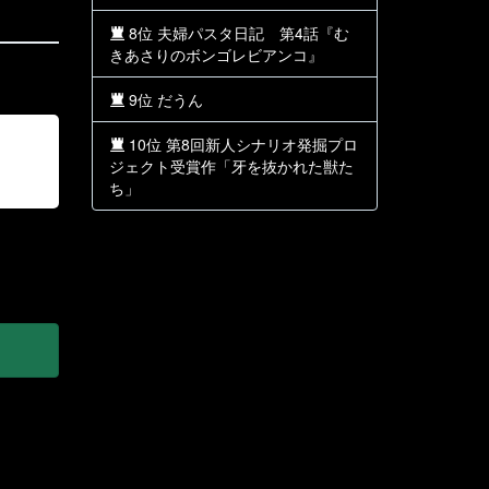
8位 夫婦パスタ日記 第4話『む
きあさりのボンゴレビアンコ』
9位 だうん
10位 第8回新人シナリオ発掘プロ
ジェクト受賞作「牙を抜かれた獣た
ち」