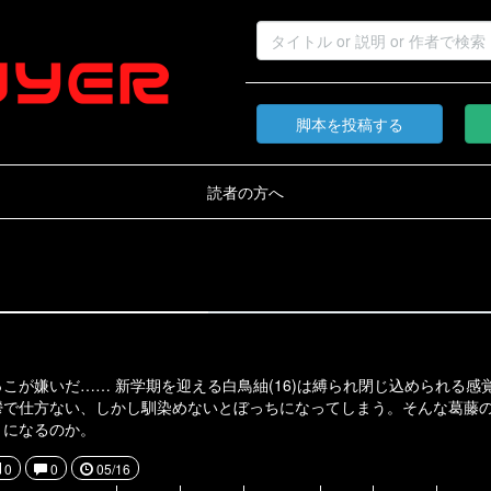
脚本を投稿する
読者の方へ
こが嫌いだ…… 新学期を迎える白鳥紬(16)は縛られ閉じ込められる感
鬱で仕方ない、しかし馴染めないとぼっちになってしまう。そんな葛藤
うになるのか。
0
0
05/16