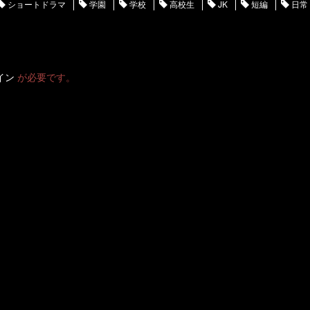
ショートドラマ
学園
学校
高校生
JK
短編
日常
イン
が必要です。