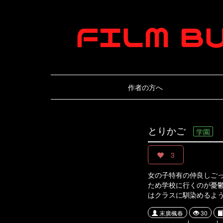
作者の方へ
とりかご
学園
3
女の子特有の仲良しごっ
ため学校に行くのが憂
はクラスに馴染めるよ
末廣楓春
30