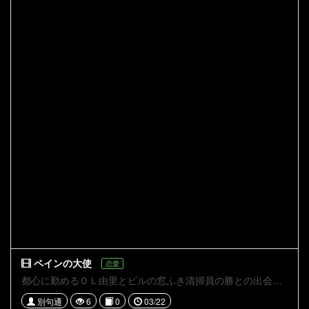
ペインの大使
恋愛
都心に勤めるＯＬ由里とビルの窓ふき清掃員の勝との出会い。 シナリオセンターの課題作でした。
別句通
6
0
03/22