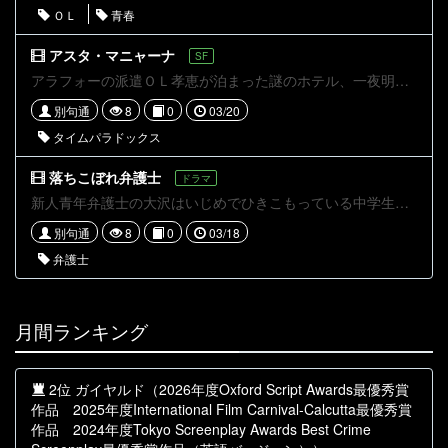
ＯＬ
青春
アスタ・マニャーナ
SF
アラフォーの派遣ＯＬ孝恵が泊まった謎のホテル、一夜明けてみたら、その朝は"昨日"だった...
別句通
8
0
03/20
タイムパラドックス
落ちこぼれ弁護士
ドラマ
新人青年弁護士の大沢はいじめでひきこもっている中学生・翔を助けようとするが.....
別句通
8
0
03/18
弁護士
月間ランキング
2位 ガイヤルド（2026年度Oxford Script Awards最優秀賞
作品 2025年度International Film Carnival-Calcutta最優秀賞
作品 2024年度Tokyo Screenplay Awards Best Crime