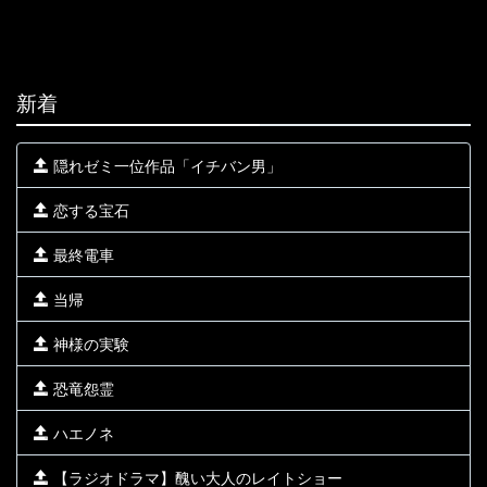
新着
隠れゼミ一位作品「イチバン男」
恋する宝石
最終電車
当帰
神様の実験
恐竜怨霊
ハエノネ
【ラジオドラマ】醜い大人のレイトショー