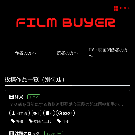
menu
TV・映画関係者の方
作者の方へ
読者の方へ
へ
投稿作品一覧（別句通）
終局
ドラマ
３０歳を目前にする将棋連盟奨励会三段の乾は同棲相手の優子の父に、それとは知らずに対局指導をするが....
別句通
5
0
03/27
将棋
奨励会三段
同棲
沈黙のロック
ミステリー