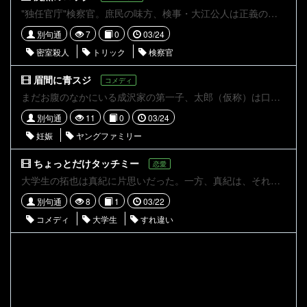
"独任官庁"検察官。庶民の味方、検事・大江公人は正義のために今日も奔走する。
別句通
7
0
03/24
密室殺人
トリック
検察官
眉間に青スジ
コメディ
まだお腹のなかにいる成沢家の第一子、太郎（仮称）は口は悪いが甘えん坊？ 早く広い世界に出たい！
別句通
11
0
03/24
妊娠
ヤングファミリー
ちょっとだけタッチミー
恋愛
大学生の拓也は真紀に片思いだった。一方、真紀は、それとは知らずに、拓也の兄である警察官洋輔に思いを寄せていた。真紀は花屋のバイトで偶然、洋輔の家、つまり拓也の家を知ることとなるが
別句通
8
1
03/22
コメディ
大学生
すれ違い