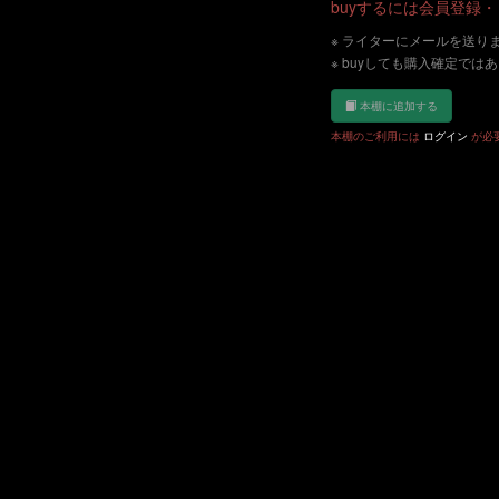
buyするには会員登録
※ ライターにメールを送り
※ buyしても購入確定では
本棚に追加する
本棚のご利用には
ログイン
が必