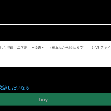
した理由 二学期 ～後編～ （第五話から終話まで）」（PDFファイ
交渉したいなら
buy