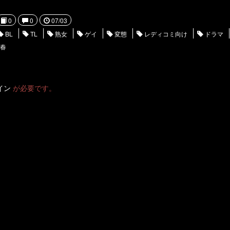
。
0
0
07/03
BL
TL
熟女
ゲイ
変態
レディコミ向け
ドラマ
春
イン
が必要です。