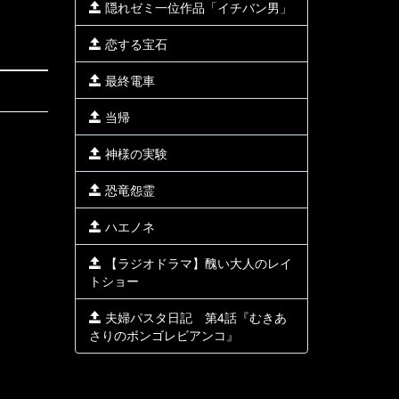
隠れゼミ一位作品「イチバン男」
恋する宝石
最終電車
当帰
神様の実験
恐竜怨霊
ハエノネ
【ラジオドラマ】醜い大人のレイ
トショー
夫婦パスタ日記 第4話『むきあ
さりのボンゴレビアンコ』