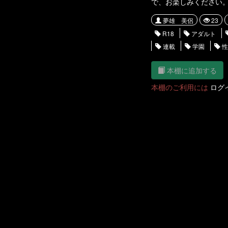
で、お楽しみください
夢雄 美侶
23
R18
アダルト
連載
学園
性
本棚に追加する
本棚のご利用には
ログ