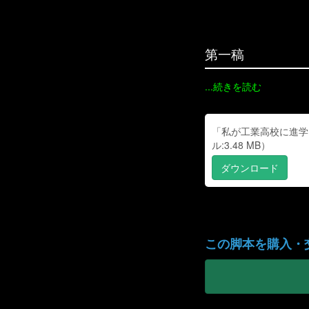
第一稿
...続きを読む
「私が工業高校に進学
ル:3.48 MB）
ダウンロード
「私が工業高校に進学した理由 二学期 ～後編～ （第五話から終話まで）」（PDFファイル:3.48 MB）
この脚本を購入・