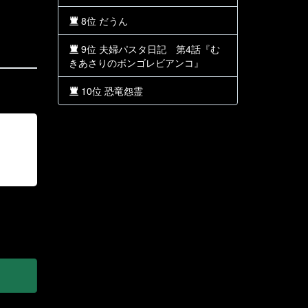
8位 だうん
9位 夫婦パスタ日記 第4話『む
きあさりのボンゴレビアンコ』
10位 恐竜怨霊