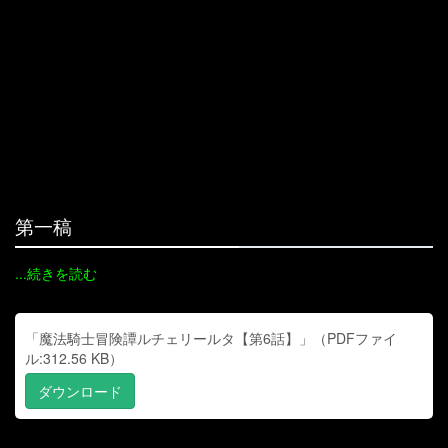
第一稿
...続きを読む
「魔法騎士冒険譚ルチェリールタ【第6話】」（PDFファイ
ル:312.56 KB）
ダウンロード