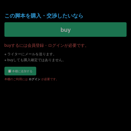
「魔法騎士冒険譚ルチェリールタ【第6話】」（PDFファイル:312.56 KB）
この脚本を購入・交渉したいなら
buy
buyするには会員登録・ログインが必要です。
※ ライターにメールを送ります。
※ buyしても購入確定ではありません。
本棚に追加する
本棚のご利用には
ログイン
が必要です。