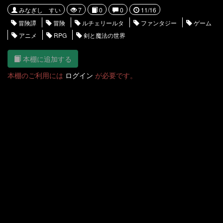
みなぎし すい
7
0
0
11/16
冒険譚
冒険
ルチェリールタ
ファンタジー
ゲーム
アニメ
RPG
剣と魔法の世界
本棚に追加する
本棚のご利用には
ログイン
が必要です。