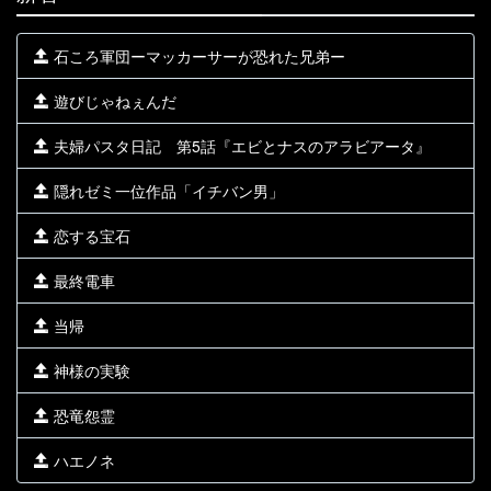
石ころ軍団ーマッカーサーが恐れた兄弟ー
遊びじゃねぇんだ
夫婦パスタ日記 第5話『エビとナスのアラビアータ』
隠れゼミ一位作品「イチバン男」
恋する宝石
最終電車
当帰
神様の実験
恐竜怨霊
ハエノネ