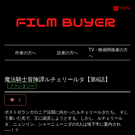
menu
TV・映画関係者の方
作者の方へ
読者の方へ
へ
魔法騎士冒険譚ルチェリールタ【第6話】
ファンタジー
2
ポストゼランガロニア法国に向かったルチェリールタたち。 そし
て着いた先で、王に謁見しようとする。しかし、ルチェリール
タ、ニュンリン、シャーニューニダの3人は地下牢に案内され
──！？