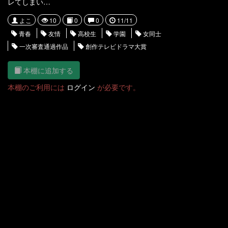
レてしまい…
よこ
10
0
0
11/11
青春
友情
高校生
学園
女同士
一次審査通過作品
創作テレビドラマ大賞
本棚に追加する
本棚のご利用には
ログイン
が必要です。