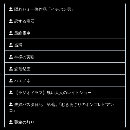
隠れゼミ一位作品「イチバン男」
恋する宝石
最終電車
当帰
神様の実験
恐竜怨霊
ハエノネ
【ラジオドラマ】醜い大人のレイトショー
夫婦パスタ日記 第4話『むきあさりのボンゴレビアン
コ』
薬箱の灯り