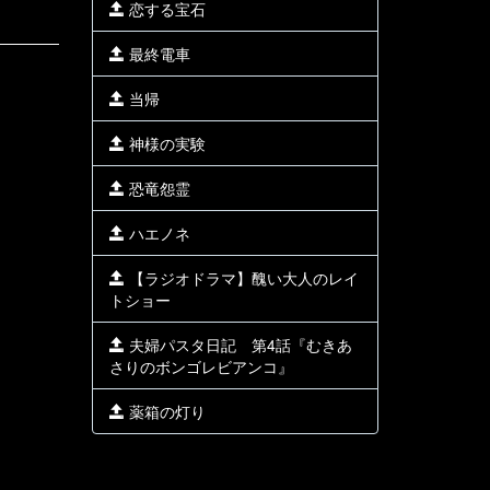
恋する宝石
最終電車
当帰
神様の実験
恐竜怨霊
ハエノネ
【ラジオドラマ】醜い大人のレイ
トショー
夫婦パスタ日記 第4話『むきあ
さりのボンゴレビアンコ』
薬箱の灯り