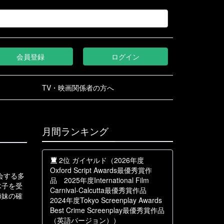
会員登録
ログイン
TV・映画関係者の方へ
月間ランキング
2位 ガイヤルド（2026年度
Oxford Script Awards最優秀賞作
会する多
品 2025年度International Film
木子を受
Carnival-Calcutta最優秀賞作品
姉妹の確
2024年度Tokyo Screenplay Awards
Best Crime Screenplay最優秀賞作品
（英語バージョン））