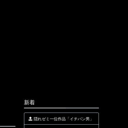
新着
隠れゼミ一位作品「イチバン男」