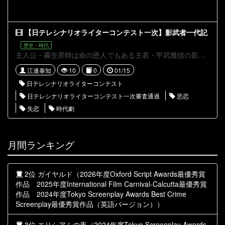
【日テレシナリオライターコンテスト一次】影武者一代記
歴史・時代
主人公・霧生景時は命の恩人でもある主君・甲武雅信の影武者である。 景時は主君の代わりにその許婚・勝子と面会する任務に挑むが、勝子に正体が露見した上に恋に落ちてしまう。 忠と愛、景時はどちらを選ぶのか・・・・
江連泰知
10
0
01/15
日テレシナリオライターコンテスト
日テレシナリオライターコンテスト一次審査通過
悲恋
失恋
時代劇
月間ランキング
2位 ガイヤルド（2026年度Oxford Script Awards最優秀賞
作品 2025年度International Film Carnival-Calcutta最優秀賞
作品 2024年度Tokyo Screenplay Awards Best Crime
Screenplay最優秀賞作品（英語バージョン））
3位 エリシアムの夜（2024年度Tokyo Screenplay Awards