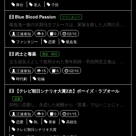
舞台
老人
子役
Blue Blood Passion
ファンタジー
吸血鬼一族の次期当主ブルースは、家族を殺した人間の王族に復讐を誓い、王家に接近するためスザンナと偽りの結婚を計画する。しかし、スザンナと心を通わせ愛し合うようになったブルースは、彼女が仇である王族の血を引いていることを知り苦悩する――
江連泰知
8
0
02/10
ファンタジー
恋愛
吸血鬼
武士と毒薬
歴史・時代
父を謀反人として処刑された青年医師・羽佐間玄之進は、幼なじみの楠部六右衛門と共に父の仇である藩主・小桐景光への復讐を決意する。羽佐間は新たな藩医として城に潜入し、毒薬を用いて景光の息子を狙うが、予想外の展開が二人を待ち受ける。復讐と葛藤の先に彼らが見た真実とは——。
江連泰知
15
0
02/10
時代劇
短編
【テレビ朝日シナリオ大賞2次】ボーイズ・ラブオール
恋愛
同性に恋愛し、失恋した経験から「普通」でないことにトラウマを抱える男子高校生・酒居麻己が、バイト先の女装コンカフェで偶然会った卓球部の同級生・航助とダブルスを組むことになる。 ひたむきな航助に次第に惹かれていく麻己であったが、再びトラウマが蘇る事件が起こってしまう・・・
江連泰知
9
0
01/15
恋愛
BL
青春
高校生
テレビ朝日シナリオ大賞