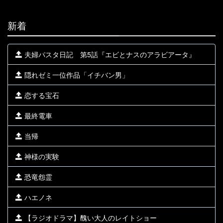
新着
夫婦パスタ日記 第5話『エビとナスのアラビアータ』
隠れゼミ一位作品「イチバン男」
恋する宝石
最終電車
当帰
神様の実験
恐竜怨霊
ハエノネ
【ラジオドラマ】醜い大人のレイトショー