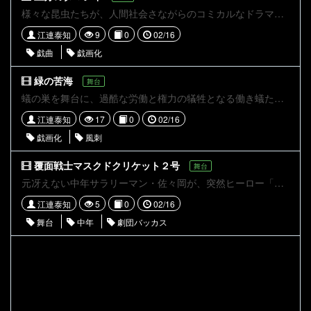
様々な昆虫たちが、人間社会さながらのコミカルなドラマを繰り広げる物語。 クロアリのルーノとアン（クロアリコンビ）は、女王アリになるための重要な任務中、群れからはぐれてしまう。任務失敗は「ラットゥン・センター（腐敗センター）」送りという恐ろしい罰につながるため、二人は焦っていた。 そんな中、彼らは捕らえた女王バチ、ビクトリアを運んでいた。しかし、ビクトリアはクロアリコンビの隙を突いて脱走し、歌と踊りで自己主張を始める。そこにカマキリ戦士、トウロウ丸が現れ、ビクトリアと共闘することに――
江連泰知
9
0
02/16
戯曲
戯画化
緑の苦海
舞台
蟻の巣を舞台に、過酷な労働と権力の犠牲となる働き蟻たちの物語。主人公モノは新人ダイを指導しながら労働に励むが、新食材「ユウキダケ」の導入により奇病が巣内で蔓延していく――
江連泰知
17
0
02/16
戯画化
風刺
覆面戦士マスクドクリケット２号
舞台
元冴えない中年サラリーマン・佐々岡が、突然ヒーロー「マスクドクリケット2号」として悪の組織「全日本怪人組合」と戦う姿を描くアクションコメディ。偶然にもヒーローの力を得た彼は、家族を顧みない生活に悩みながらも、新たな自分と向き合う。家庭とヒーロー活動の板挟みに苦しみつつ、最終的には家族や仲間の助けを得て悪の首領を倒す。戦いを通して、家族の絆や中年男性の逆襲をユーモラスに描いた物語。
江連泰知
5
0
02/16
舞台
中年
劇団バッカス