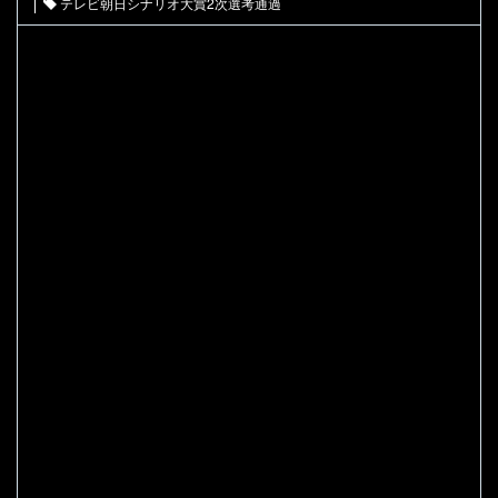
テレビ朝日シナリオ大賞2次選考通過