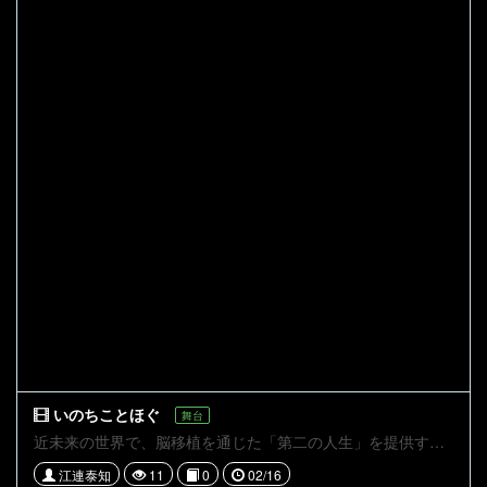
いのちことほぐ
舞台
近未来の世界で、脳移植を通じた「第二の人生」を提供するサービスが物語の中心です。死への恐怖から若い体を求める元教授の松平、永遠の命を渇望する企業会長の小田、漫才コンビ「巌流島」のボケ役・宮本とその相方・佐々木など、異なる背景を持つ人々が脳移植に挑む様子が描かれます。移植の代償や葛藤を経て、人々は命の重みや家族、絆の意味に気付いていきます。やがて松平は孫との日々を大切に生きることを選びます。命と生き方の本質に迫る群像劇です。
江連泰知
11
0
02/16