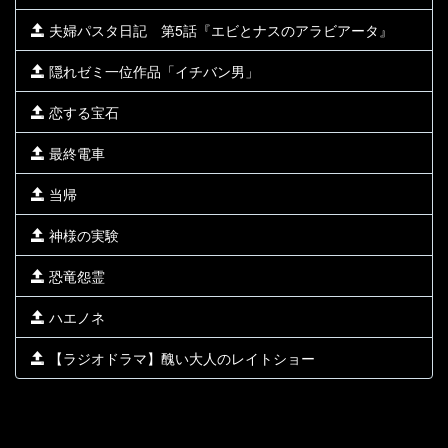
夫婦パスタ日記 第5話『エビとナスのアラビアータ』
隠れゼミ一位作品「イチバン男」
恋する宝石
最終電車
当帰
神様の実験
恐竜怨霊
ハエノネ
【ラジオドラマ】醜い大人のレイトショー