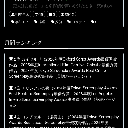
「犯人はお前だ！」と名探偵が言いかけたとき、突如現れた全く関係ないオジサン。 荒唐無稽な供述。だが全て真実。推理は大ハズレ。 名探偵は自らのメンツを保つため、『みんながちょっと驚いて、しっかり納得できる程度」の真実を作り上げようとする・・・
明星圭太
18
3
08/13
事件モノ
推理
探偵
コメディ
SF
月間ランキング
2位 ガイヤルド（2026年度Oxford Script Awards最優秀賞
作品 2025年度International Film Carnival-Calcutta最優秀賞
作品 2024年度Tokyo Screenplay Awards Best Crime
Screenplay最優秀賞作品（英語バージョン））
3位 エリシアムの夜（2024年度Tokyo Screenplay Awards
Best Feature Screenplay最優秀賞、2023年度Los Angeles
International Screenplay Awards決勝進出作品（英語バージ
ョン） ）
4位 コンチェルト（協奏曲）（2024年度Tokyo Screenplay
Awards Best Japan Screenplay最優秀賞作品, 2025年度