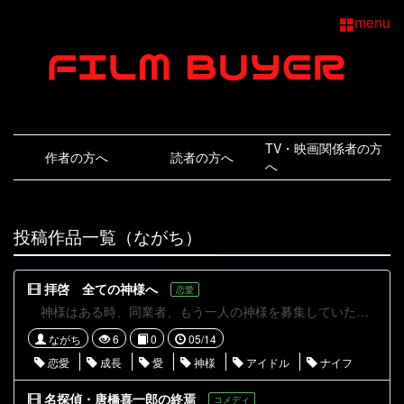
menu
TV・映画関係者の方
作者の方へ
読者の方へ
へ
投稿作品一覧（ながち）
拝啓 全ての神様へ
恋愛
神様はある時、同業者、もう一人の神様を募集していた。そんな中、高校生の主人公と出会う。神様にあこがれた主人公は、自分も神様のようになりたいと言う。しかし神様に近づくにつれて、主人公はこの世界の在り方に気づいていき……。 人を好きになること、愛すること、その切なさと温かさを描いた作品です。初めての作品なので、温かい目でよろしくお願いします！
ながち
6
0
05/14
恋愛
成長
愛
神様
アイドル
ナイフ
名探偵・唐橋喜一郎の終焉
コメディ