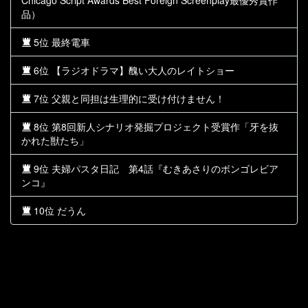
Chicago Script Awards Best Foreign Screenplay最優秀賞作
品）
5位 最終電車
6位 【ラジオドラマ】醜い大人のレイトショー
7位 父親と同担は生理的に受け付けません！
8位 第8回新人シナリオ発掘プロジェクト受賞作「牙を抜
かれた獣たち」
9位 夫婦パスタ日記 第4話『むきあさりのボンゴレビア
ンコ』
10位 だうん