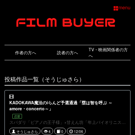
menu
TV・映画関係者の方
作者の方へ
読者の方へ
へ
投稿作品一覧（そうじゅさら）
KADOKAWA魔法のiらんど予選通過「塁は智を呼ぶ ～
amore・concerto～」
恋愛
スパダリ「ピアノの王子様」×甘えん坊「年上バイオリニスト」の恋と音楽の物語。 音大ピアノ科2年の森崎智哉（20）とバイオリン科4年の榊原塁（22）は恋人同士。 同棲中の２人は毎晩一緒にツィゴイベルワイゼンを弾くのが日課だった。 ある日塁の目の前で、智哉は同じ音大の作曲科３年の青島桔梗の不注意による交通事故に巻き込まれてしまい、右腕が潰れ意識不明の重体になってしまう。
そうじゅさら
4
0
12/06