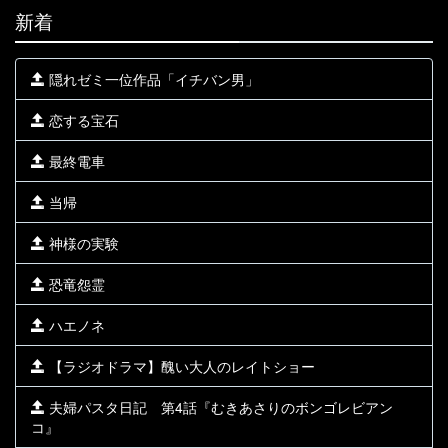
新着
隠れゼミ一位作品「イチバン男」
恋する宝石
最終電車
当帰
神様の実験
恐竜怨霊
ハエノネ
【ラジオドラマ】醜い大人のレイトショー
夫婦パスタ日記 第4話『むきあさりのボンゴレビアン
コ』