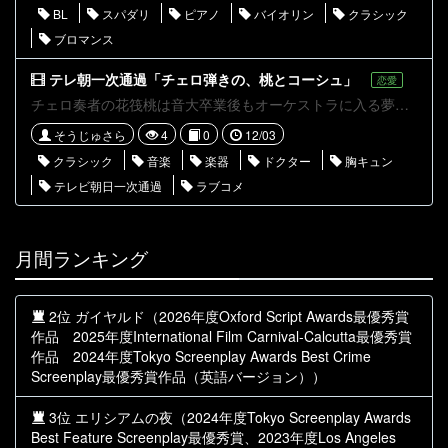
BL
スパダリ
ピアノ
バイオリン
クラシック
ブロマンス
テレ朝一次通過「チェロ弾きの、桃とコーシュ」
恋愛
チェロ奏者の花筏桃は音大卒業後もオーケストラに入る夢に向かって努力していたが、オーディション当日に事故で重体となってしまう。三途の川に連れて行かれた桃だが天国行のフェリーに乗車拒否をし、未練を絶ち切る為七日間限定で地上に戻る事になる。 そこで桃が運ばれた病院の小児科医の笹森と出会い、笹森から「子供達に弾いてあげたいからチェロを教えて欲しい」と頼まれる。
そうじゅさら
4
0
12/03
クラシック
音楽
楽器
ドクター
胸キュン
テレビ朝日一次通過
ラブコメ
月間ランキング
2位 ガイヤルド（2026年度Oxford Script Awards最優秀賞
作品 2025年度International Film Carnival-Calcutta最優秀賞
作品 2024年度Tokyo Screenplay Awards Best Crime
Screenplay最優秀賞作品（英語バージョン））
3位 エリシアムの夜（2024年度Tokyo Screenplay Awards
Best Feature Screenplay最優秀賞、2023年度Los Angeles