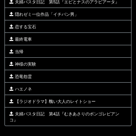
夫婦パスタ日記 第5話『エビとナスのアラビアータ』
隠れゼミ一位作品「イチバン男」
恋する宝石
最終電車
当帰
神様の実験
恐竜怨霊
ハエノネ
【ラジオドラマ】醜い大人のレイトショー
夫婦パスタ日記 第4話『むきあさりのボンゴレビアン
コ』