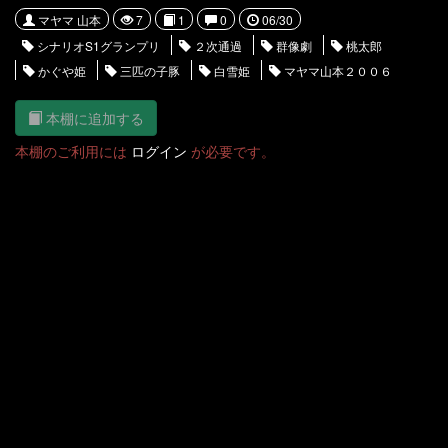
マヤマ 山本
7
1
0
06/30
シナリオS1グランプリ
２次通過
群像劇
桃太郎
かぐや姫
三匹の子豚
白雪姫
マヤマ山本２００６
本棚に追加する
本棚のご利用には
ログイン
が必要です。