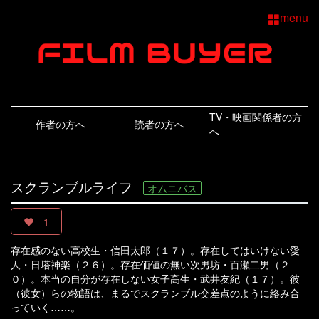
menu
TV・映画関係者の方
作者の方へ
読者の方へ
へ
スクランブルライフ
オムニバス
1
存在感のない高校生・信田太郎（１７）。存在してはいけない愛
人・日塔神楽（２６）。存在価値の無い次男坊・百瀬二男（２
０）。本当の自分が存在しない女子高生・武井友紀（１７）。彼
（彼女）らの物語は、まるでスクランブル交差点のように絡み合
っていく……。