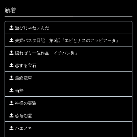
新着
遊びじゃねぇんだ
夫婦パスタ日記 第5話『エビとナスのアラビアータ』
隠れゼミ一位作品「イチバン男」
恋する宝石
最終電車
当帰
神様の実験
恐竜怨霊
ハエノネ