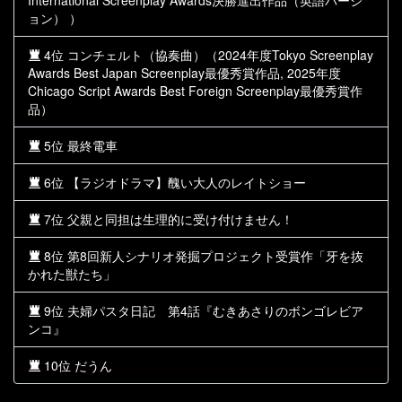
International Screenplay Awards決勝進出作品（英語バージ
ョン） ）
4位 コンチェルト（協奏曲）（2024年度Tokyo Screenplay
Awards Best Japan Screenplay最優秀賞作品, 2025年度
Chicago Script Awards Best Foreign Screenplay最優秀賞作
品）
5位 最終電車
6位 【ラジオドラマ】醜い大人のレイトショー
7位 父親と同担は生理的に受け付けません！
8位 第8回新人シナリオ発掘プロジェクト受賞作「牙を抜
かれた獣たち」
9位 夫婦パスタ日記 第4話『むきあさりのボンゴレビア
ンコ』
10位 だうん