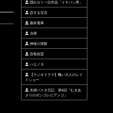
隠れゼミ一位作品「イチバン男」
恋する宝石
最終電車
当帰
神様の実験
恐竜怨霊
ハエノネ
【ラジオドラマ】醜い大人のレイ
トショー
夫婦パスタ日記 第4話『むきあ
さりのボンゴレビアンコ』