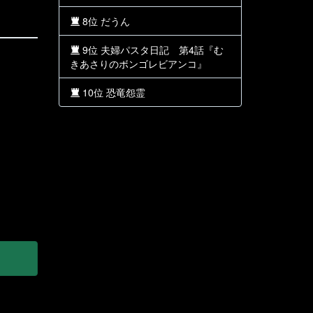
8位 だうん
9位 夫婦パスタ日記 第4話『む
きあさりのボンゴレビアンコ』
10位 恐竜怨霊
んうん、じゃあね」
野郎！！」
る自信がある」
です！」 」