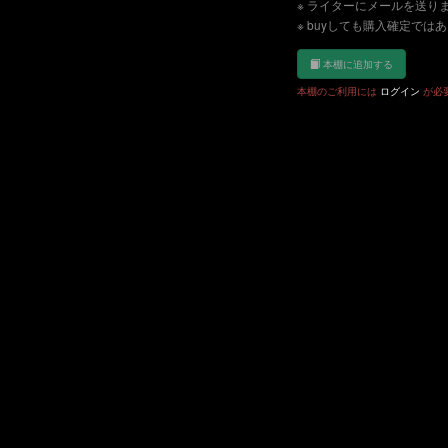
※ ライターにメールを送り
※ buyしても購入確定では
本棚に追加する
本棚のご利用には
ログイン
が必