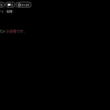
0
0
01/25
ディ 戦隊
イン
が必要です。