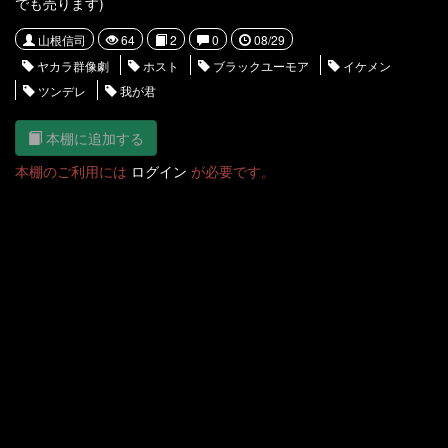
でも売ります)
山根信司
64
2
0
08/29
ヤカラ群像劇
ホスト
ブラックユーモア
イケメン
ツンデレ
我が君
本棚に追加する
本棚のご利用には
ログイン
が必要です。