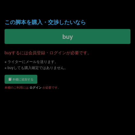
「チョコクリスタルアンドパイナップル シーズン１ ヤカラより愛をこめて」（PDFファイル:1.43 MB）
この脚本を購入・交渉したいなら
buy
buyするには会員登録・ログインが必要です。
※ ライターにメールを送ります。
※ buyしても購入確定ではありません。
本棚に追加する
本棚のご利用には
ログイン
が必要です。