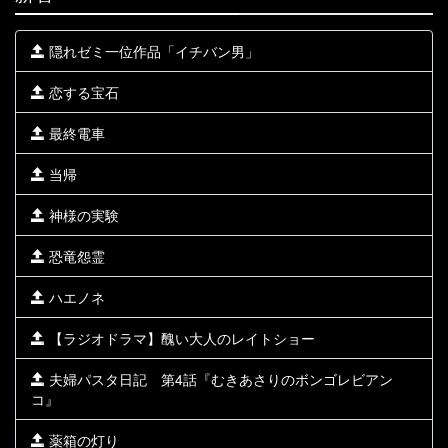
隠れゼミ一位作品「イチバン男」
恋する宝石
最終電車
当帰
神様の実験
恐竜怨霊
ハエノネ
【ラジオドラマ】醜い大人のレイトショー
夫婦パスタ日記 第4話『むきあさりのボンゴレビアン
コ』
薬箱の灯り