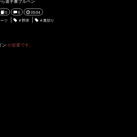
から選手兼ブルペン
0
0
05/04
ーツ
＃野球
＃裏切り
イン
が必要です。