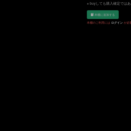
※ buyしても購入確定では
本棚に追加する
本棚のご利用には
ログイン
が必