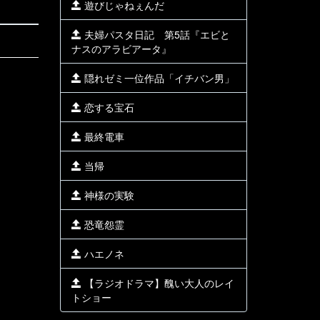
遊びじゃねぇんだ
夫婦パスタ日記 第5話『エビと
ナスのアラビアータ』
隠れゼミ一位作品「イチバン男」
恋する宝石
最終電車
当帰
神様の実験
恐竜怨霊
ハエノネ
【ラジオドラマ】醜い大人のレイ
トショー