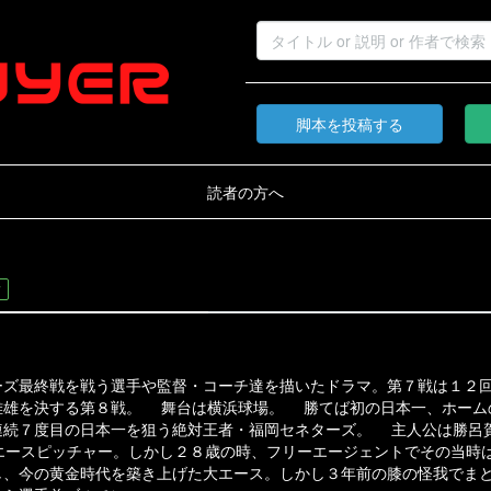
脚本を投稿する
読者の方へ
ツ
ズ最終戦を戦う選手や監督・コーチ達を描いたドラマ。第７戦は１２
雌雄を決する第８戦。 舞台は横浜球場。 勝てば初の日本一、ホーム
連続７度目の日本一を狙う絶対王者・福岡セネターズ。 主人公は勝呂
のエースピッチャー。しかし２８歳の時、フリーエージェントでその当時
し、今の黄金時代を築き上げた大エース。しかし３年前の膝の怪我でま