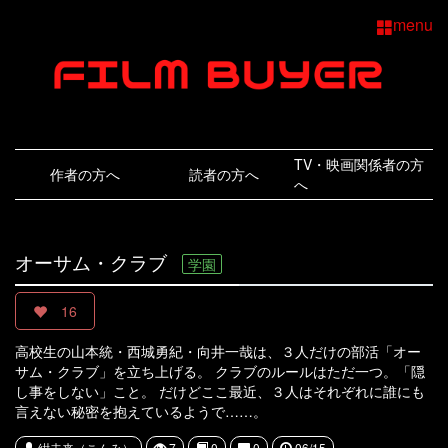
menu
TV・映画関係者の方
作者の方へ
読者の方へ
へ
オーサム・クラブ
学園
16
高校生の山本統・西城勇紀・向井一哉は、３人だけの部活「オー
サム・クラブ」を立ち上げる。 クラブのルールはただ一つ。「隠
し事をしない」こと。 だけどここ最近、３人はそれぞれに誰にも
言えない秘密を抱えているようで……。
紺未来（こんみ）
7
0
0
06/15