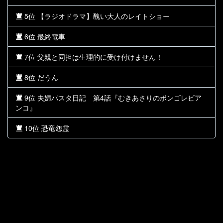
5位 【ラジオドラマ】醜い大人のレイトショー
6位 最終電車
7位 父親と同担は生理的に受け付けません！
8位 だうん
9位 夫婦パスタ日記 第4話『むきあさりのボンゴレビア
ンコ』
10位 恐竜怨霊