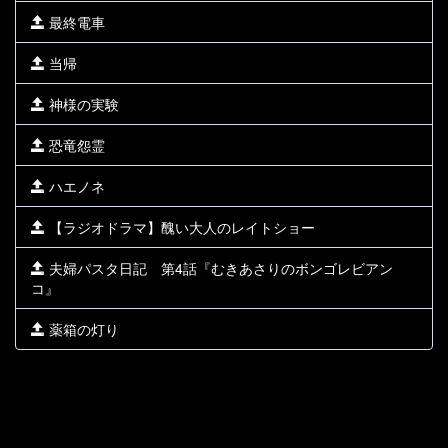
最終電車
当帰
神様の実験
恐竜怨霊
ハエノネ
【ラジオドラマ】醜い大人のレイトショー
夫婦パスタ日記 第4話『むきあさりのボンゴレビアン
コ』
薬箱の灯り