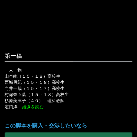
第一稿
ー人 物ー
山本統（１５・１８）高校生
西城勇紀（１５・１８）高校生
向井一哉（１５・１７）高校生
村瀬奈々葉（１５・１８）高校生
杉原美津子（４０） 理科教師
定岡洋
...続きを読む
教卓の上にはバケツ。中には氷で冷やされたラムネ瓶が３本入っている。
向井一哉（１５）、黒板いっぱいに【Awesome Club】とローマ字で書く。
校庭では、村瀬奈々葉（１５）が陸上部のユニフォームを着てトラックを走っている。
山本とは離れた席で参考書を読んでいた西城勇紀（１５）、顔をあげる。
西城「オーサム・クラブ。オーサムは若者のスラング言葉で、最高とか、やばいとか、そういう
西城、再び参考書に目を落とす。向井、西城は気にせず、山本を見てくすくす笑っている。
山本「ルール？ ルールか。うーん……そうだなあ。じゃあ、こうしよう。“隠し事はなし”。簡
ラムネ瓶を合わせる３人。かちんとガラスの合わさる音。吹き出すソーダの泡。
少し傾いたじょうろの口からぽた、ぽた、と水が床に垂れている。
向井の声「悪魔はいつも、すぐ隣にいて、あなたに優しく微笑んでいるのです……」
向井の後ろの席で、じょうろを持ったままだらんと手をさげている山本統（１８）。
水が山本のサンダルまで侵食し、やっと気が付く山本。慌ててじょうろを机に置く。
黒板には【進路希望表、出してね（ハート）。みつこ先生】と書かれている。
二人と離れた席で『東京大学』の赤本を読んでいる西城勇紀（１８）。
向井「統、知らないの？ この学校には最近、悪魔が出るってもっぱらの噂」
向井「よしっ。じゃあ、今日のクラブの議題は、『悪魔』にしよう」
西城「アイスって？ ガリガリ君とジャイアントカプリコじゃ趣が変わってくる」
山本、向井をじっと見て、ふっと笑う。向井、弾みをつけて席を立つ。
向井「俺も行かなきゃ。今日、家庭教師が来る日だった。宿題が多くて、やな奴なの」
白衣の乱れた杉原美津子（４０）を机に押し倒す西城。美津子、西城の右手を触る。
白衣をなおす美津子。シャツのボタンを一つ一つ丁寧に締めていく西城。
西城「ねえ、先生。知ってますか。永遠なんて、この世には存在しないんですよ」
悩ましい表情で、後ろのベッドを振り向く。ベッドに体を預け、愉快げに笑う定岡洋一（２
足音がする。徐々に近づいてくる。足音は山本の隣で止まる。
陸上部のユニフォームを着た村瀬奈々葉（１８）が、ホームランバーをくわえ立っている。
山本、奈々葉を無視し、穴を掘り続ける穴はどんどん大きくなる。
奈々葉、山本の隣にしゃがむ。思わず奈々葉を見る山本。奈々葉、山本を見つめ微笑む。
向井「もし、悪魔が現れたらさ、俺にも教えてよ。俺たち、隠し事はなしでしょ」
山本、奈々葉の上に土をかぶせていく。どんどん土に埋もれていく奈々葉。
西城「食すと嘔吐、呼吸困難、臓器不全。数秒で人を死に至らしめる日本最強の有毒植
向井「裏庭の花壇にその花が咲くようになってから、悪魔が現れなくなったらしいんだ。ね
この脚本を購入・交渉したいなら