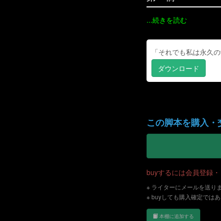
...続きを読む
「それでも私は永久の愛を
ダウンロード
この脚本を購入・
buyするには会員登録
※ ライターにメールを送り
※ buyしても購入確定では
本棚に追加する