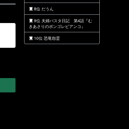
8位 だうん
9位 夫婦パスタ日記 第4話『む
きあさりのボンゴレビアンコ』
10位 恐竜怨霊