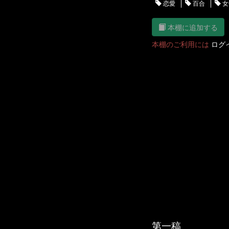
恋愛
百合
女
本棚に追加する
本棚のご利用には
ログ
第一稿