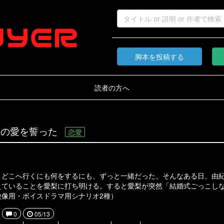
脚本を投稿する
読者の方へ
久の愛を誓った
恋愛
。どこへ行くにも何をするにも、ずっと一緒だった。そんなある日、由
えていることを愛梨に打ち明ける。すると愛梨が突然「結婚式ごっこし
映像用・ボイスドラマ用シナリオ2種）
0
05/13