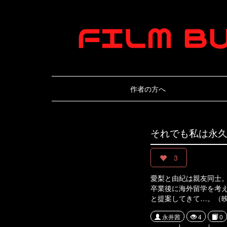
作者の方へ
それでも私は永
3
愛梨と由紀は親友同士
卒業後に海外留学を考
と提案してきて…。（
永井茜
4
0