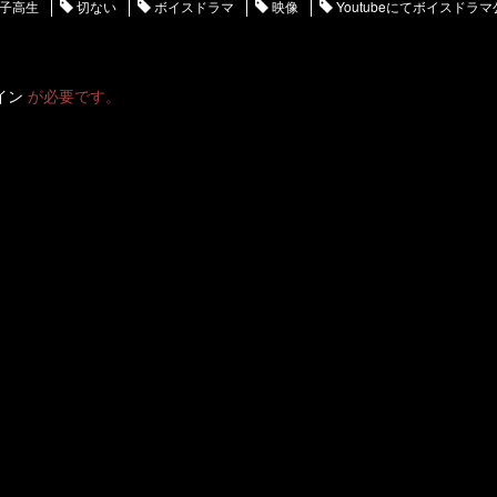
子高生
切ない
ボイスドラマ
映像
Youtubeにてボイスドラ
イン
が必要です。