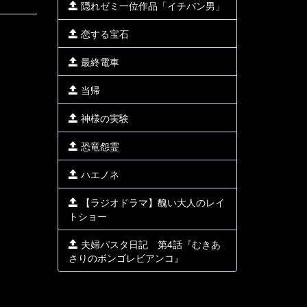
隠れゼミ一位作品「イチバン男」
恋する宝石
最終電車
当帰
神様の実験
恐竜怨霊
ハエノネ
【ラジオドラマ】醜い大人のレイ
トショー
夫婦パスタ日記 第4話『むきあ
さりのボンゴレビアンコ』