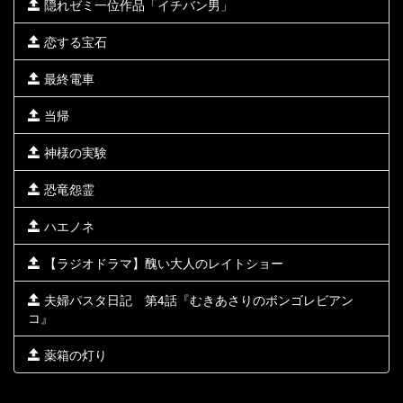
隠れゼミ一位作品「イチバン男」
恋する宝石
最終電車
当帰
神様の実験
恐竜怨霊
ハエノネ
【ラジオドラマ】醜い大人のレイトショー
夫婦パスタ日記 第4話『むきあさりのボンゴレビアン
コ』
薬箱の灯り