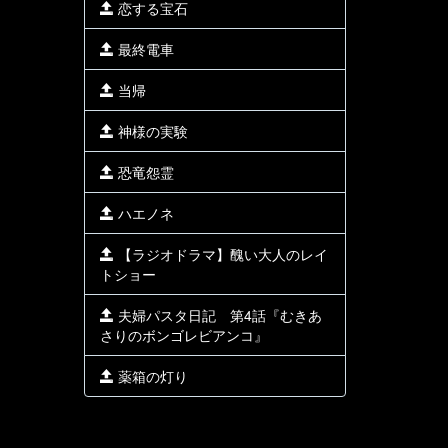
恋する宝石
最終電車
当帰
神様の実験
恐竜怨霊
ハエノネ
【ラジオドラマ】醜い大人のレイ
トショー
夫婦パスタ日記 第4話『むきあ
さりのボンゴレビアンコ』
薬箱の灯り