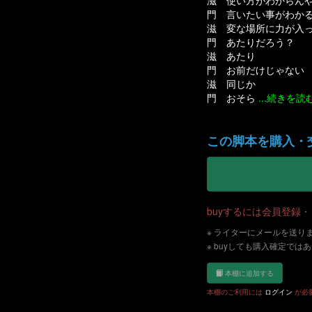
滋 使い方がわからん
門 言いたい事がわか
滋 変な場所に力が入
門 あたりだろう？
滋 あたり
門 お前だけじゃない
滋 同じか
門 おそら
...続きを読
この脚本を購入・
buyするには会員登録
※ ライターにメールを送り
※ buyしても購入確定では
本棚に追加する
本棚のご利用には
ログイン
が必