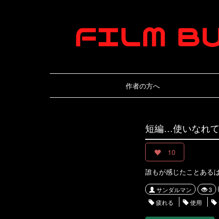
作者の方へ
短編…使いなれ
10
誰もが感じたことあるは
サンダルマン
3
疲れる
使用