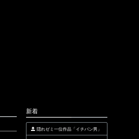
新着
隠れゼミ一位作品「イチバン男」