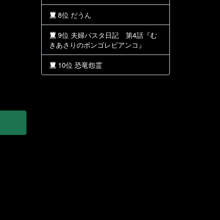
8位 だうん
9位 夫婦パスタ日記 第4話『む
きあさりのボンゴレビアンコ』
10位 恐竜怨霊