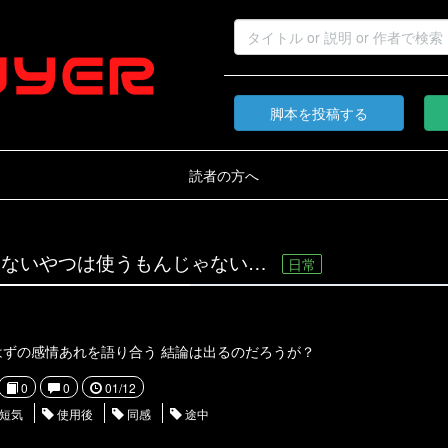
脚本を投稿する
読者の方へ
てないやつは使うもんじゃない…
日常
ずの感情あれを語り合う 結論は出るのだろうが？
0
0
01/12
短気
使用後
同感
途中