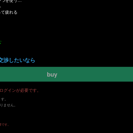
やつを使う…
る
って疲れる
む
交渉したいなら
buy
・ログインが必要です。
ます。
ありません。
要です。