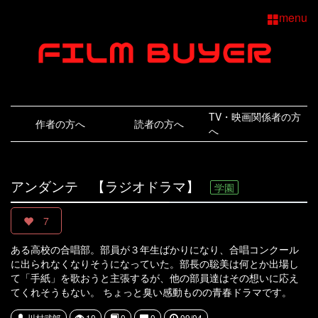
menu
TV・映画関係者の方
作者の方へ
読者の方へ
へ
アンダンテ 【ラジオドラマ】
学園
7
ある高校の合唱部。部員が３年生ばかりになり、合唱コンクール
に出られなくなりそうになっていた。部長の聡美は何とか出場し
て「手紙」を歌おうと主張するが、他の部員達はその想いに応え
てくれそうもない。 ちょっと臭い感動ものの青春ドラマです。
川村武郞
10
0
0
09/04