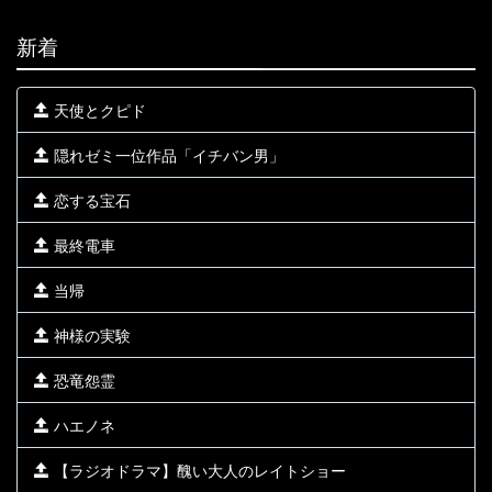
新着
天使とクピド
隠れゼミ一位作品「イチバン男」
恋する宝石
最終電車
当帰
神様の実験
恐竜怨霊
ハエノネ
【ラジオドラマ】醜い大人のレイトショー