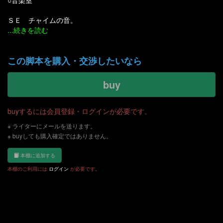
○音楽室
ＳＥ チャイムの音。
...続きを読む
三咲 授業で疲れてめっちゃ眠たいのに、シャトルランとか最悪やわ。
優香 ごめーん。個人面談長引いてもて。‥‥あれ、今日こんだけ？
三咲 あらあら、まだお若いのに。‥‥まあ、確かに、先輩らがごそっと卒業してしもて、この人数にはなかなか慣れへんけどな。
聡美 三年生はまだしも、二年は麻里ちゃんだけ。一年ゼロやもんなあ。
優香 そやそや、個人面談の時、先生に言われたんやけど、コンクールどうするって？
奈央 まあ、無理やな。三年生がみんな出るとしても五人やしな。五人で合唱はできひんわ。
聡美 いや、みんなとちごてもええねん。やりたい人だけでやってみたらどうやろ？
聡美 ‥‥‥。じゃ、それ、私がやるし。それやったらええやろ？
奈央 ほな、ぼちぼち帰ろか。麻里ちゃんもおらんし、三年だけで残ってても意味ないわ。
聡美 いや、久しぶりに三年全員そろたんやし、ちょっと決めとかへん？
聡美 ほら、この曲、一年生の時、やったやん。あの時、みんながんばって。銀賞取れて、西山先輩とか川辺先輩とか泣いてはって、うちらも感動したやん？ 覚えてるやろ？
聡美 うちら最後の年やで。せっかくここまでやって来たんやから、みんなで歌って終わりたいと思わへん？
奈央 聡美、あんたの気持ちもわからんことはないけど、みんながみんな、あんたみたいに合唱に青春かけてるんとはちゃうんやわ。そこのとこもわかってもらわんと。
奈央 ほな、悪いけど、とりあえず、今日のところはお開きってことで。
聡美 はい。‥‥なんか、みんなすっかりやる気をなくしてるみたいで‥‥。
聡美 先生、お願いします。先生からみんなに言ってもらえませんか？ 私はコンクールに出たいんです！
先生 気持ちはわかるけどなあ‥‥。でもな、こういうのは、焦りは禁物やで。君の思いだけを先走りさせても、かえって反発を招くんちゃうかなあ？
先生 人間関係ちゅうのは難しいもんや。他人に意見を聞いてもらおうと思ったら、押しつけたらあかんのやわ。他人の言葉に耳を傾けて、他人の気持ちになって、その上でわかってもらおうとせんと。
聡美 でも、そんなのんびりしたことをやってるヒマはないんです。時間がないんです。
先生 それはわかる。それはわかるけどな、それでもやっぱり焦ったら負けや。急がば回れと言うやろ？とにかくボチボチ一歩ずつやな‥‥。
麻里 はい。病院に行ってて。まだ部活やってるかなと思って戻って来たんです。
聡美 ああ、そうなんや。悪いけど、今日はもう終わっちゃったっていうか‥‥。お母さんの具合はどうなん？
麻里 まあ、ぼちぼちって感じです。そんなにすぐ治る病気じゃないんで。
聡美 先生に言われたわ。ゆっくり時間をかけて話してみろって。少しずつみんなに理解して行ってもらえって。でも、コンクールの締め切りまで日がないやん。そんな時間なんかないやん。
聡美 うちは絶対出たいねん。たとえ賞が取れへんでも、とにかくあの舞台に立ちたいねん。‥‥何でみんなわかってくれへんのかな？ ここまで一緒にやって来たのに。‥‥でも、もう‥‥もう無理やわ。あの三人がいいひんのやから。一人では合唱はできひん。
麻里 二人でも合唱じゃないかもしれませんね。でも、それでもいいんです。私、先輩と一緒にあのステージに立ちたいんです。
麻里 あのね‥‥私のお母さんの病気、たぶん、もう治らないんです。結構前から具合が悪くって。それでも、去年、無理をしてコンクールを見に来てくれたんです。それで、今年も見に行くって‥‥‥。だから、私、出ないわけにいかないんです。
麻里 こんなこと言うと、まるでお母さんのために歌うみたいなんですが‥‥でも、違うんです。私はやっぱり私のために歌いたいんです。私、お母さんのことがあって、初めてお客さんのことを考えたんです。それで思ったんです。私が歌うのは、私だけのためじゃないって。私の歌を、声を、お客さんに届けるんだ。そのために私は歌う。それが私が歌う喜びなんだって。
麻里 だから、一緒に歌いましょう。私たちの声をお客さんに届けましょう。
聡美・麻里 拝啓 この手紙 読んでいるあなたはどこで何をしているのだろう
奈央 ちょっとそこで聞かせてもろたんやけど、麻里ちゃん、何かかっこええこと言うてたやん。
三咲 これで、すねてたら、うちら、立場ないやん。めちゃくちゃかっこ悪いやん？ なあ？
おわり
この脚本を購入・交渉したいなら
buy
buyするには会員登録・ログインが必要です。
※ ライターにメールを送ります。
※ buyしても購入確定ではありません。
本棚に追加する
本棚のご利用には
ログイン
が必要です。